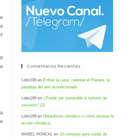
el
panel
ue
de
la
búsqueda.
as
ol
da
Comentarios Recientes
Lobo199
en
Enfriar la casa, calentar el Planeta: la
paradoja del aire acondicionado
Lobo199
en
¿Puede ser sostenible el turismo de
cruceros? (2)
ta
Lobo199
en
Retardismo climático o cómo retrasar la
ue
acción climática
MABEL RONCAL
en
10 consejos para cuidar de