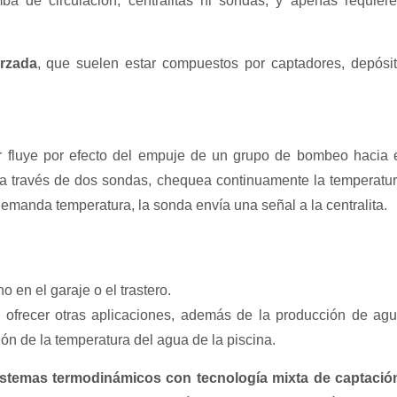
a de circulación, centralitas ni sondas, y apenas requier
orzada
, que suelen estar compuestos por captadores, depósi
lar fluye por efecto del empuje de un grupo de bombeo hacia 
), a través de dos sondas, chequea continuamente la temperatu
emanda temperatura, la sonda envía una señal a la centralita.
o en el garaje o el trastero.
 ofrecer otras aplicaciones, además de la producción de ag
ón de la temperatura del agua de la piscina.
istemas termodinámicos con tecnología mixta de captació