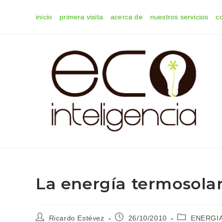
Ir
inicio
primera visita
acerca de
nuestros servicios
c
al
contenido
La energía termosolar
Autor
Publicación
Categoría
Ricardo Estévez
26/10/2010
ENERGI