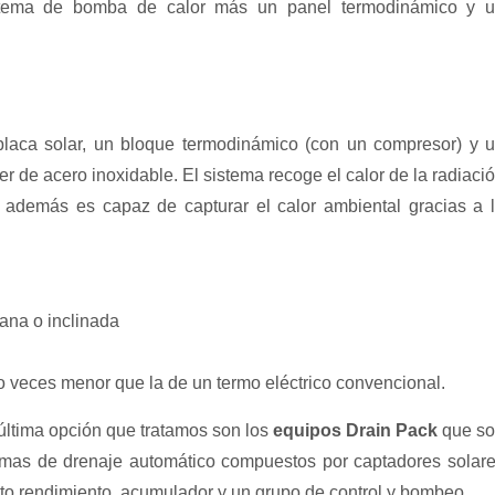
tema de bomba de calor más un panel termodinámico y 
laca solar, un bloque termodinámico (con un compresor) y 
 de acero inoxidable. El sistema recoge el calor de la radiaci
 además es capaz de capturar el calor ambiental gracias a 
lana o inclinada
 veces menor que la de un termo eléctrico convencional.
 última opción que tratamos son los
equipos Drain Pack
que s
emas de drenaje automático compuestos por captadores solar
lto rendimiento, acumulador y un grupo de control y bombeo.