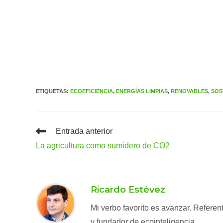
ETIQUETAS
:
ECOEFICIENCIA
,
ENERGÍAS LIMPIAS
,
RENOVABLES
,
SOS
Leer
Entrada anterior
más
La agricultura como sumidero de CO2
artículos
Ricardo Estévez
Mi verbo favorito es avanzar. Refere
y fundador de ecointeligencia