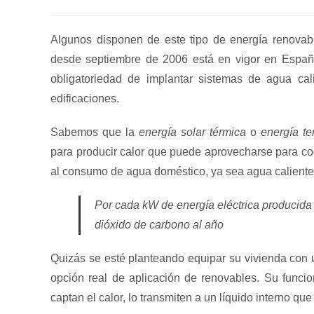
de
de
de
la
la
la
entrada:
entrada:
entrada:
Algunos disponen de este tipo de energía renovab
desde septiembre de 2006 está en vigor en Espa
obligatoriedad de implantar sistemas de agua ca
edificaciones.
Sabemos que la
energía solar térmica
o
energía te
para producir calor que puede aprovecharse para coc
al consumo de agua doméstico, ya sea agua caliente 
Por cada kW de energía eléctrica producida
dióxido de carbono al año
Quizás se esté planteando equipar su vivienda con u
opción real de aplicación de renovables. Su funcio
captan el calor, lo transmiten a un líquido interno que