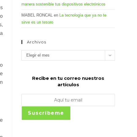
manera sostenible tus dispositivos electrónicos
os
MABEL RONCAL
en
La tecnología que ya no te
mo
sirve es un tesoro
s,
ra
Archivos
Archivos
Elegir el mes
to
ue
Recibe en tu correo nuestros
en
artículos
Suscríbeme
te