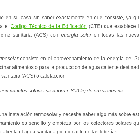
de
la
entrada:
le en su casa sin saber exactamente en que consiste, ya q
ña el
Código Técnico de la Edificación
(CTE) que establece 
liente sanitaria (ACS) con
energía solar
en todas las nuev
rmosolar
consiste en el aprovechamiento de la energía del S
inar alimentos o para la producción de agua caliente destina
sanitaria (ACS) o calefacción.
 con paneles solares se ahorran 800 kg de emisiones de
na instalación termosolar y necesite saber algo más sobre es
namiento es sencillo y empieza por los colectores solares q
 calienta el agua sanitaria por contacto de las tuberías.