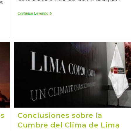
se
¿Conoces
Continuar Leyendo
El
Objetivo
De
La
Cumbre
Del
Clima
De
París?
es
Conclusiones sobre la
Cumbre del Clima de Lima