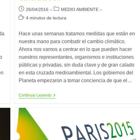
Publicación
Categoría
26/04/2016
MEDIO AMBIENTE
de
de
Tiempo
4 minutos de lectura
la
la
de
entrada:
entrada:
lectura:
da
Hace unas semanas tratamos medidas que están en
nuestra mano para combatir el cambio climático.
Ahora nos vamos a centrar en lo que pueden hacer
o
nuestros representantes, organismos e instituciones
públicas y privadas, sin duda clave y de gran calado
en
en esta cruzada medioambiental. Los gobiernos del
Planeta empezaron a tomar conciencia de que el…
¿Nos
Continuar Leyendo
Tomamos
En
Serio
La
Lucha
Contra
El
Cambio