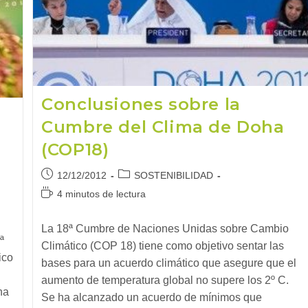
(COP20)
Conclusiones sobre la
Cumbre del Clima de Doha
(COP18)
Publicación
Categoría
12/12/2012
SOSTENIBILIDAD
de
de
Tiempo
4 minutos de lectura
la
la
de
entrada:
entrada:
lectura:
La 18ª Cumbre de Naciones Unidas sobre Cambio
ª
Climático (COP 18) tiene como objetivo sentar las
ico
bases para un acuerdo climático que asegure que el
aumento de temperatura global no supere los 2º C.
ha
Se ha alcanzado un acuerdo de mínimos que