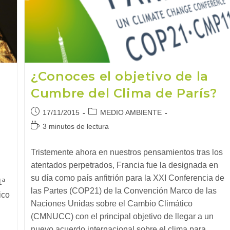
Climático?
¿Conoces el objetivo de la
Cumbre del Clima de París?
Publicación
Categoría
17/11/2015
MEDIO AMBIENTE
de
de
Tiempo
3 minutos de lectura
la
la
de
entrada:
entrada:
lectura:
Tristemente ahora en nuestros pensamientos tras los
atentados perpetrados, Francia fue la designada en
su día como país anfitrión para la XXI Conferencia de
1ª
las Partes (COP21) de la Convención Marco de las
ico
Naciones Unidas sobre el Cambio Climático
(CMNUCC) con el principal objetivo de llegar a un
nuevo acuerdo internacional sobre el clima para…