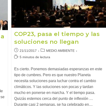
COP23, pasa el tiempo y las
ha
soluciones no llegan
Publicación
Categoría
21/11/2017
MEDIO AMBIENTE
de
de
Tiempo
5 minutos de lectura
la
la
de
entrada:
entrada:
lectura:
Es cierto. Ponemos demasiadas esperanzas en este
tipo de cumbres. Pero es que nuestro Planeta
necesita soluciones para luchar contra el cambio
climáticos. Y las soluciones son pocas y tardan
de
mucho en ponerse en marcha. Y el tiempo pasa.
 se
Quizás estemos cerca del punto de inflexión …
Durante casi 2 semanas, se ha celebrado en…