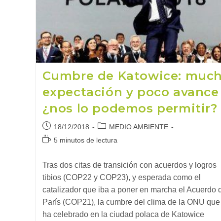
Cumbre de Katowice: muc
expectación y poco avance
¿nos lo podemos permitir?
Publicación
Categoría
18/12/2018
MEDIO AMBIENTE
de
de
Tiempo
5 minutos de lectura
la
la
de
entrada:
entrada:
lectura:
Tras dos citas de transición con acuerdos y logros
tibios (COP22 y COP23), y esperada como el
catalizador que iba a poner en marcha el Acuerdo 
París (COP21), la cumbre del clima de la ONU que
ha celebrado en la ciudad polaca de Katowice