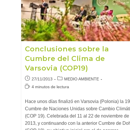
Conclusiones sobre la
Cumbre del Clima de
Varsovia (COP19)
Publicación
Categoría
27/11/2013
MEDIO AMBIENTE
de
de
Tiempo
4 minutos de lectura
la
la
de
entrada:
entrada:
lectura:
Hace unos días finalizó en Varsovia (Polonia) la 19
Cumbre de Naciones Unidas sobre Cambio Climát
(COP 19). Celebrada del 11 al 22 de noviembre de
2013, y continuando con la anterior Cumbre de Do