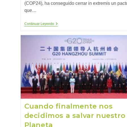
(COP24), ha conseguido cerrar in extremis un pact
que…
Cumbre
Continuar Leyendo
De
Katowice:
Mucha
Expectación
Y
Poco
Avance
¿nos
Lo
Podemos
Permitir?
Cuando finalmente nos
decidimos a salvar nuestro
Planeta