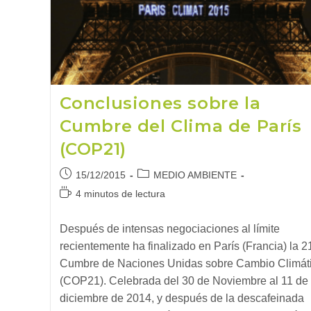
Conclusiones sobre la
Cumbre del Clima de París
(COP21)
Publicación
Categoría
15/12/2015
MEDIO AMBIENTE
de
de
Tiempo
4 minutos de lectura
la
la
de
entrada:
entrada:
lectura:
Después de intensas negociaciones al límite
recientemente ha finalizado en París (Francia) la 2
Cumbre de Naciones Unidas sobre Cambio Climát
(COP21). Celebrada del 30 de Noviembre al 11 de
diciembre de 2014, y después de la descafeinada