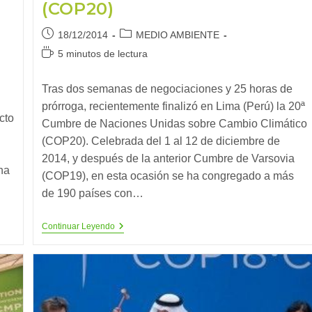
(COP20)
Publicación
Categoría
18/12/2014
MEDIO AMBIENTE
de
de
Tiempo
5 minutos de lectura
la
la
de
entrada:
entrada:
lectura:
Tras dos semanas de negociaciones y 25 horas de
prórroga, recientemente finalizó en Lima (Perú) la 20ª
cto
Cumbre de Naciones Unidas sobre Cambio Climático
(COP20). Celebrada del 1 al 12 de diciembre de
2014, y después de la anterior Cumbre de Varsovia
na
(COP19), en esta ocasión se ha congregado a más
de 190 países con…
Conclusiones
Continuar Leyendo
Sobre
La
Cumbre
Del
Clima
De
Lima