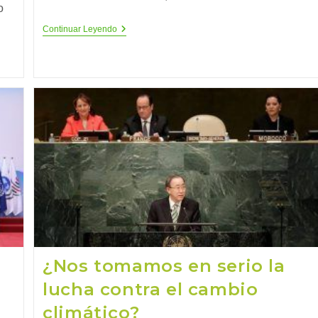
o
COP23,
Continuar Leyendo
Pasa
El
Tiempo
Y
Las
Soluciones
No
Llegan
¿Nos tomamos en serio la
lucha contra el cambio
climático?