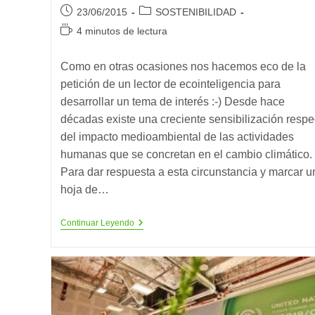
Publicación
Categoría
23/06/2015
SOSTENIBILIDAD
de
de
Tiempo
4 minutos de lectura
la
la
de
entrada:
entrada:
lectura:
Como en otras ocasiones nos hacemos eco de la
petición de un lector de ecointeligencia para
desarrollar un tema de interés :-) Desde hace
décadas existe una creciente sensibilización respe
del impacto medioambiental de las actividades
humanas que se concretan en el cambio climático.
Para dar respuesta a esta circunstancia y marcar u
hoja de…
Protocolo
Continuar Leyendo
De
Kioto
¿conoces
En
Qué
Consiste?