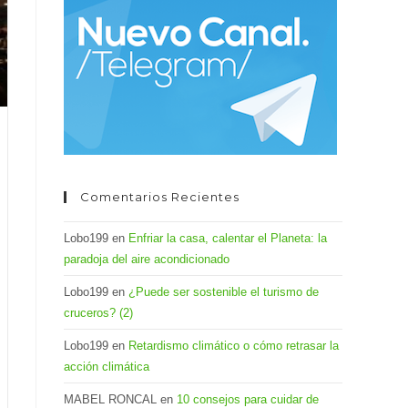
el
panel
de
búsqueda.
Comentarios Recientes
Lobo199
en
Enfriar la casa, calentar el Planeta: la
paradoja del aire acondicionado
Lobo199
en
¿Puede ser sostenible el turismo de
cruceros? (2)
Lobo199
en
Retardismo climático o cómo retrasar la
acción climática
MABEL RONCAL
en
10 consejos para cuidar de