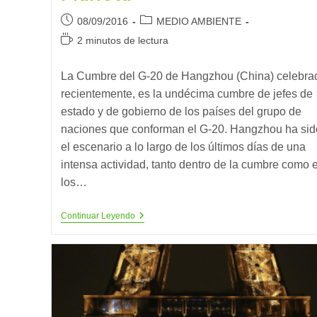
Publicación
Categoría
08/09/2016
MEDIO AMBIENTE
de
de
Tiempo
2 minutos de lectura
la
la
de
entrada:
entrada:
lectura:
La Cumbre del G-20 de Hangzhou (China) celebra
recientemente, es la undécima cumbre de jefes de
estado y de gobierno de los países del grupo de
naciones que conforman el G-20. Hangzhou ha sid
el escenario a lo largo de los últimos días de una
intensa actividad, tanto dentro de la cumbre como 
los…
Cuando
Continuar Leyendo
Finalmente
Nos
Decidimos
A
Salvar
Nuestro
Planeta