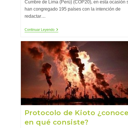
Cumbre de Lima (Perú) (COP20), en esta ocasión 
han congregado 195 países con la intención de
redactar…
Conclusiones
Continuar Leyendo
Sobre
La
Cumbre
Del
Clima
De
París
(COP21)
Protocolo de Kioto ¿conoc
en qué consiste?