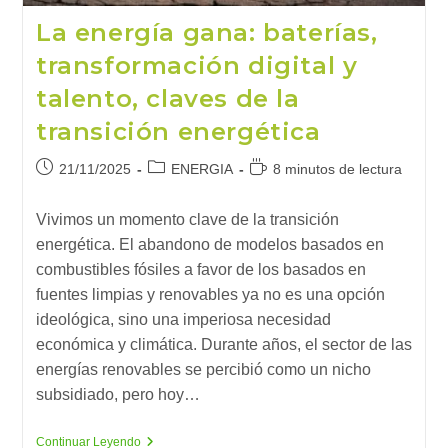
La energía gana: baterías,
transformación digital y
talento, claves de la
transición energética
Publicación
Categoría
Tiempo
21/11/2025
ENERGIA
8 minutos de lectura
de
de
de
la
la
lectura:
Vivimos un momento clave de la transición
entrada:
entrada:
energética. El abandono de modelos basados en
combustibles fósiles a favor de los basados en
fuentes limpias y renovables ya no es una opción
ideológica, sino una imperiosa necesidad
económica y climática. Durante años, el sector de las
energías renovables se percibió como un nicho
subsidiado, pero hoy…
La
Continuar Leyendo