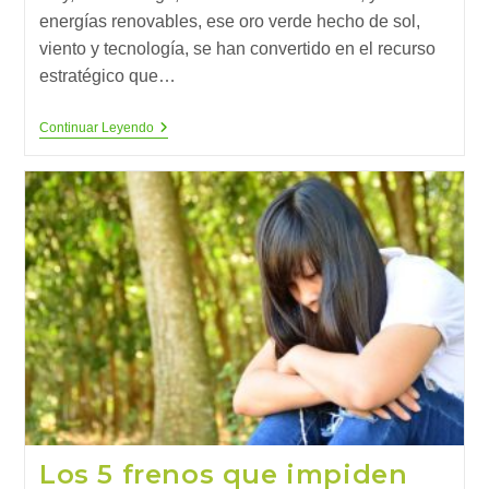
energías renovables, ese oro verde hecho de sol,
viento y tecnología, se han convertido en el recurso
estratégico que…
Algunos
Continuar Leyendo
Llevan
Mal
Que
El
Oro
Negro
Ahora
Sea
El
Oro
Verde
Los 5 frenos que impiden