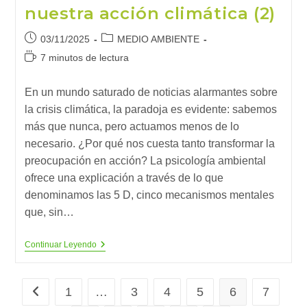
nuestra acción climática (2)
Publicación
Categoría
03/11/2025
MEDIO AMBIENTE
de
de
Tiempo
7 minutos de lectura
la
la
de
entrada:
entrada:
lectura:
En un mundo saturado de noticias alarmantes sobre
la crisis climática, la paradoja es evidente: sabemos
más que nunca, pero actuamos menos de lo
necesario. ¿Por qué nos cuesta tanto transformar la
preocupación en acción? La psicología ambiental
ofrece una explicación a través de lo que
denominamos las 5 D, cinco mecanismos mentales
que, sin…
Los
Continuar Leyendo
5
Frenos
Que
Impiden
1
…
3
4
5
6
7
Ir a la página anterior
Nuestra