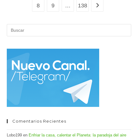
Acción
8
9
…
138
Ir a la página siguien
Climática
(2)
Pul
Es
par
cer
el
pan
de
bús
Comentarios Recientes
Lobo199
en
Enfriar la casa, calentar el Planeta: la paradoja del aire