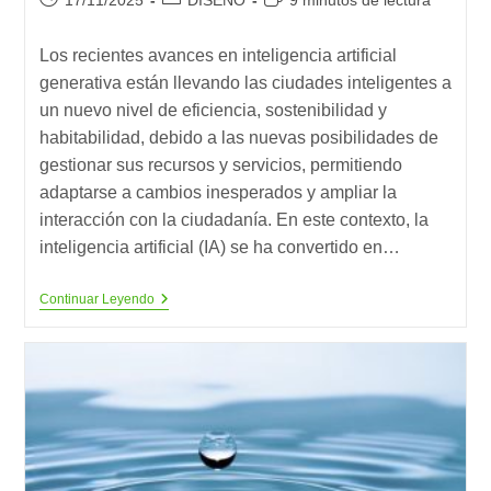
de
de
de
la
la
lectura:
Los recientes avances en inteligencia artificial
entrada:
entrada:
generativa están llevando las ciudades inteligentes a
un nuevo nivel de eficiencia, sostenibilidad y
habitabilidad, debido a las nuevas posibilidades de
gestionar sus recursos y servicios, permitiendo
adaptarse a cambios inesperados y ampliar la
interacción con la ciudadanía. En este contexto, la
inteligencia artificial (IA) se ha convertido en…
Ciudades
Continuar Leyendo
Que
Aprenden:
Cómo
La
Inteligencia
Artificial
Impulsa
A
La
Smart