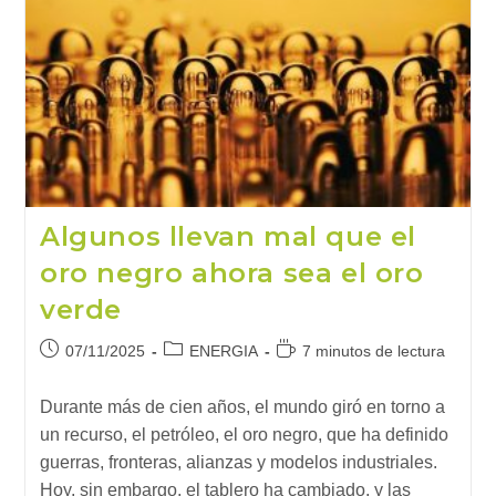
Motor
De
Inversión
Sostenible
Algunos llevan mal que el
oro negro ahora sea el oro
verde
Publicación
Categoría
Tiempo
07/11/2025
ENERGIA
7 minutos de lectura
de
de
de
la
la
lectura:
Durante más de cien años, el mundo giró en torno a
entrada:
entrada:
un recurso, el petróleo, el oro negro, que ha definido
guerras, fronteras, alianzas y modelos industriales.
Hoy, sin embargo, el tablero ha cambiado, y las