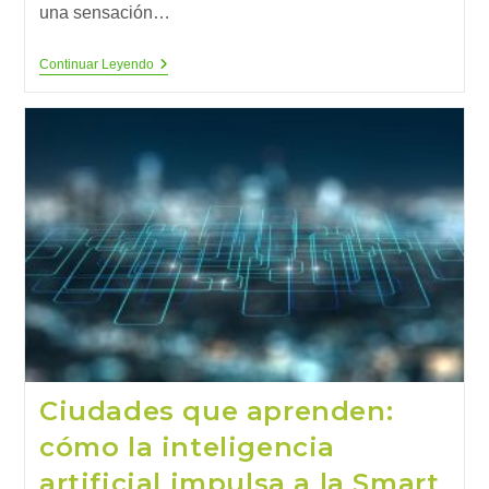
una sensación…
La
Continuar Leyendo
COP30
Y
El
Tiempo
Perdido:
Sin
Salida
Fósil,
No
Hay
1,5º
C
Ciudades que aprenden:
cómo la inteligencia
artificial impulsa a la Smart