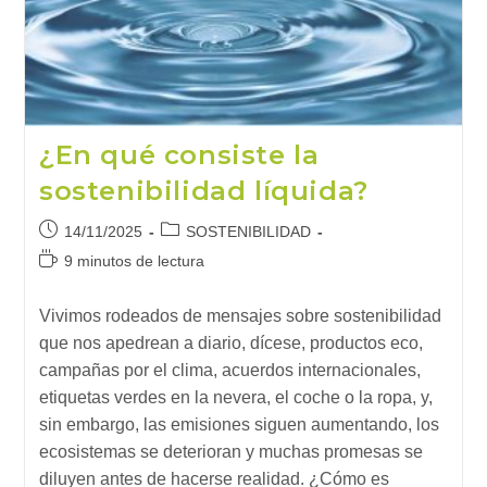
City
(1)
¿En qué consiste la
sostenibilidad líquida?
Publicación
Categoría
14/11/2025
SOSTENIBILIDAD
de
de
Tiempo
9 minutos de lectura
la
la
de
entrada:
entrada:
lectura:
Vivimos rodeados de mensajes sobre sostenibilidad
que nos apedrean a diario, dícese, productos eco,
campañas por el clima, acuerdos internacionales,
etiquetas verdes en la nevera, el coche o la ropa, y,
sin embargo, las emisiones siguen aumentando, los
ecosistemas se deterioran y muchas promesas se
diluyen antes de hacerse realidad. ¿Cómo es