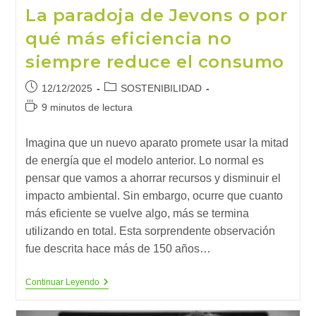
La paradoja de Jevons o por
qué más eficiencia no
siempre reduce el consumo
Publicación
Categoría
12/12/2025
SOSTENIBILIDAD
de
de
Tiempo
9 minutos de lectura
la
la
de
entrada:
entrada:
lectura:
Imagina que un nuevo aparato promete usar la mitad
de energía que el modelo anterior. Lo normal es
pensar que vamos a ahorrar recursos y disminuir el
impacto ambiental. Sin embargo, ocurre que cuanto
más eficiente se vuelve algo, más se termina
utilizando en total. Esta sorprendente observación
fue descrita hace más de 150 años…
La
Continuar Leyendo
Paradoja
De
Jevons