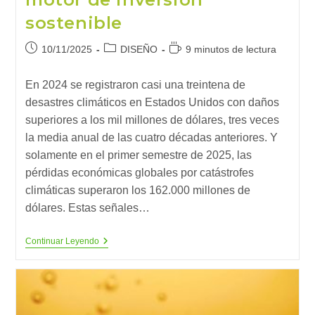
sostenible
Publicación
Categoría
Tiempo
10/11/2025
DISEÑO
9 minutos de lectura
de
de
de
la
la
lectura:
En 2024 se registraron casi una treintena de
entrada:
entrada:
desastres climáticos en Estados Unidos con daños
superiores a los mil millones de dólares, tres veces
la media anual de las cuatro décadas anteriores. Y
solamente en el primer semestre de 2025, las
pérdidas económicas globales por catástrofes
climáticas superaron los 162.000 millones de
dólares. Estas señales…
Tecnologías
Continuar Leyendo
De
Resiliencia
Climática:
El
Próximo
Gran