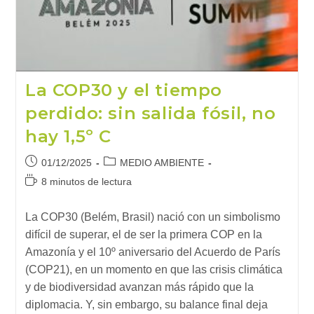
Del
Ecosistema
Digital
La COP30 y el tiempo
perdido: sin salida fósil, no
hay 1,5º C
Publicación
Categoría
01/12/2025
MEDIO AMBIENTE
de
de
Tiempo
8 minutos de lectura
la
la
de
entrada:
entrada:
lectura:
La COP30 (Belém, Brasil) nació con un simbolismo
difícil de superar, el de ser la primera COP en la
Amazonía y el 10º aniversario del Acuerdo de París
(COP21), en un momento en que las crisis climática
y de biodiversidad avanzan más rápido que la
diplomacia. Y, sin embargo, su balance final deja