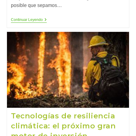
posible que sepamos…
¿En
Continuar Leyendo
Qué
Consiste
La
Sostenibilidad
Líquida?
Tecnologías de resiliencia
climática: el próximo gran
motor de inversión