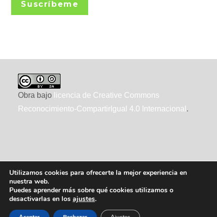
Suscríbeme
Obra bajo
licencia de Creative Commons
Reconocimiento-CompartirIgual 4.0 Internacional
.
Utilizamos cookies para ofrecerte la mejor experiencia en
nuestra web.
Puedes aprender más sobre qué cookies utilizamos o
desactivarlas en los
ajustes
.
2010-2026 ecointeligencia, realizado por
XTRAD
, usando
WordPress