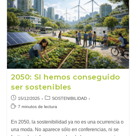
2050: SI hemos conseguido
ser sostenibles
Publicación
Categoría
15/12/2025
SOSTENIBILIDAD
de
de
Tiempo
7 minutos de lectura
la
la
de
entrada:
entrada:
lectura:
En 2050, la sostenibilidad ya no es una ocurrencia o
una moda. No aparece sólo en conferencias, ni se