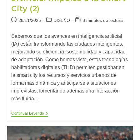
City (2)
Publicación
Categoría
Tiempo
28/11/2025
DISEÑO
8 minutos de lectura
de
de
de
la
la
lectura:
Sabemos que los avances en inteligencia artificial
entrada:
entrada:
(IA) están transformando las ciudades inteligentes,
mejorando su eficiencia, sostenibilidad y capacidad
de adaptación. Como hemos visto, estas tecnologías
habilitadoras digitales (THD) permiten gestionar en
la smart city los recursos y servicios urbanos de
forma más dinámica y anticiparse a situaciones
imprevistas, fomentando además una interacción
más fluida…
Ciudades
Continuar Leyendo
Que
Aprenden:
Cómo
La
Inteligencia