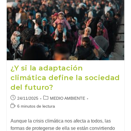
Artificial
Impulsa
A
La
Smart
City
(2)
¿Y si la adaptación
climática define la sociedad
del futuro?
Publicación
Categoría
24/11/2025
MEDIO AMBIENTE
de
de
Tiempo
6 minutos de lectura
la
la
de
entrada:
entrada:
lectura:
Aunque la crisis climática nos afecta a todos, las
formas de protegerse de ella se están convirtiendo