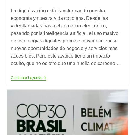
de
entrada:
entrada:
lectura:
La digitalización está transformando nuestra
economía y nuestra vida cotidiana. Desde las
videollamadas hasta el comercio electrónico,
pasando por la inteligencia artificial, el uso masivo
de tecnologías digitales promete mayor eficiencia,
nuevas oportunidades de negocio y servicios más
accesibles. Pero este avance tiene un impacto
oculto, que no es otro que una huella de carbono…
La
Continuar Leyendo
Huella
Invisible
De
La
Digitalización:
Cómo
Medir
Y
Reducir
Las
Emisiones