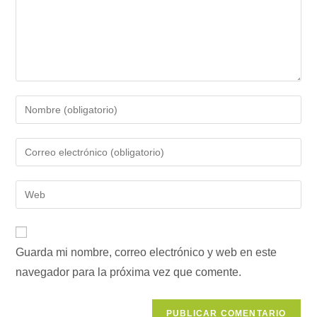
Introduce
tu
nombre
Introduce
o
tu
nombre
dirección
Introduce
de
de
la
usuario
correo
URL
para
electrónico
de
comentar
para
Guarda mi nombre, correo electrónico y web en este
tu
comentar
navegador para la próxima vez que comente.
web
(opcional)