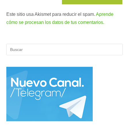
Este sitio usa Akismet para reducir el spam.
Aprende
cómo se procesan los datos de tus comentarios.
Pul
Es
par
cer
el
pan
de
bús