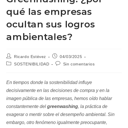
qué las empresas
ocultan sus logros
ambientales?
Autor
Publicación
Ricardo Estévez
04/03/2025
de
de
Categoría
Comentarios
SOSTENIBILIDAD
Sin comentarios
la
la
de
de
entrada:
entrada:
la
la
entrada:
entrada:
En tiempos donde la sostenibilidad influye
decisivamente en las decisiones de compra y en la
imagen pública de las empresas, hemos oído hablar
constantemente del
greenwashing
, la práctica de
exagerar o mentir sobre el desempeño ambiental. Sin
embargo, otro fenómeno igualmente preocupante,