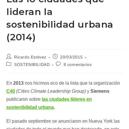
lideran la
sostenibilidad urbana
(2014)
Autor
Publicación
Ricardo Estévez
20/03/2015
de
de
Categoría
Comentarios
SOSTENIBILIDAD
8 comentarios
la
la
de
de
entrada:
entrada:
la
la
entrada:
entrada:
En
2013
nos hicimos eco de la lista que la organización
C40
(Cities Climate Leadership Group)
y
Siemens
publicaron sobre
las ciudades líderes en
sostenibilidad urbana
.
El pasado septiembre se anunciaron en Nueva York las