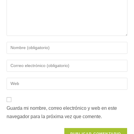
Introduce
tu
nombre
Introduce
o
tu
nombre
dirección
Introduce
de
de
la
usuario
correo
URL
para
electrónico
de
comentar
para
Guarda mi nombre, correo electrónico y web en este
tu
comentar
navegador para la próxima vez que comente.
web
(opcional)