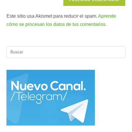
Este sitio usa Akismet para reducir el spam.
Aprende
cómo se procesan los datos de tus comentarios.
Pul
Es
par
cer
el
pan
de
bús