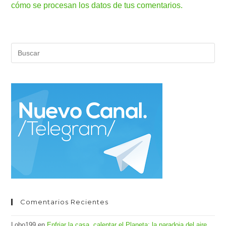
cómo se procesan los datos de tus comentarios.
Pul
Es
par
cer
el
pan
de
bús
Comentarios Recientes
Lobo199
en
Enfriar la casa, calentar el Planeta: la paradoja del aire