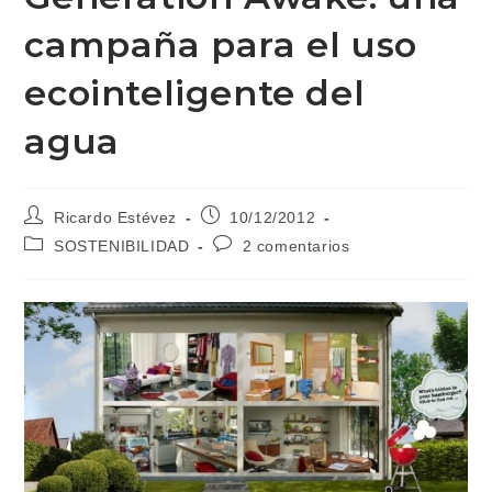
campaña para el uso
ecointeligente del
agua
Autor
Publicación
Ricardo Estévez
10/12/2012
de
de
Categoría
Comentarios
SOSTENIBILIDAD
2 comentarios
la
la
de
de
entrada:
entrada:
la
la
entrada:
entrada: