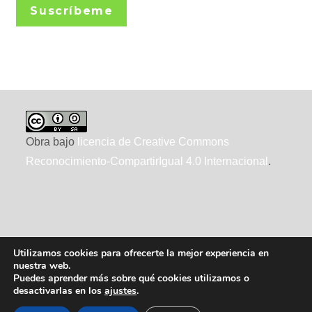
Suscríbeme
Obra bajo
licencia de Creative Commons
Reconocimiento-CompartirIgual 4.0 Internacional
.
Utilizamos cookies para ofrecerte la mejor experiencia en
nuestra web.
Puedes aprender más sobre qué cookies utilizamos o
desactivarlas en los
ajustes
.
2010-2026 ecointeligencia, realizado por
XTRAD
, usando
WordPress