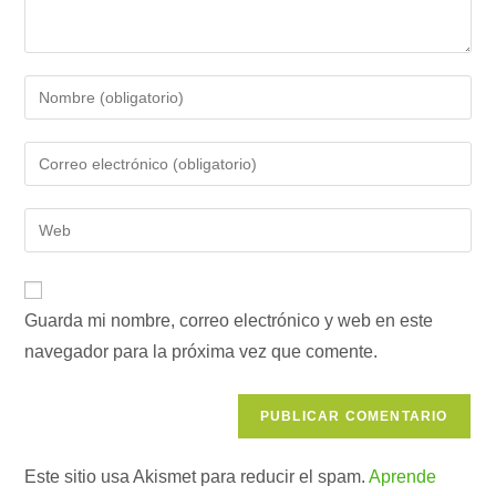
Introduce
tu
nombre
Introduce
o
tu
nombre
dirección
Introduce
de
de
la
usuario
correo
URL
para
electrónico
de
comentar
para
Guarda mi nombre, correo electrónico y web en este
tu
comentar
navegador para la próxima vez que comente.
web
(opcional)
Este sitio usa Akismet para reducir el spam.
Aprende