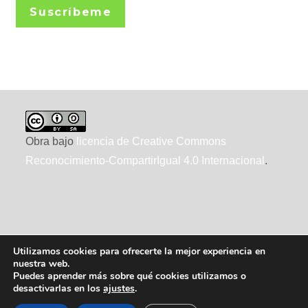
Suscríbeme
Obra bajo
licencia de Creative Commons
Reconocimiento-CompartirIgual 4.0 Internacional
.
Utilizamos cookies para ofrecerte la mejor experiencia en
nuestra web.
Puedes aprender más sobre qué cookies utilizamos o
desactivarlas en los
ajustes
.
2010-2026 ecointeligencia, realizado por
XTRAD
, usando
WordPress