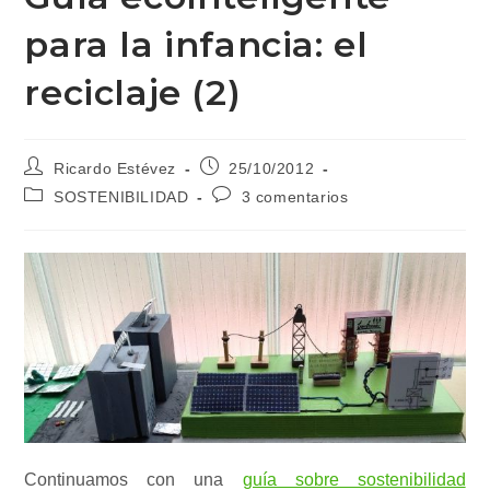
para la infancia: el
reciclaje (2)
Autor
Publicación
Ricardo Estévez
25/10/2012
de
de
Categoría
Comentarios
SOSTENIBILIDAD
3 comentarios
la
la
de
de
entrada:
entrada:
la
la
entrada:
entrada:
Continuamos con una
guía sobre sostenibilidad