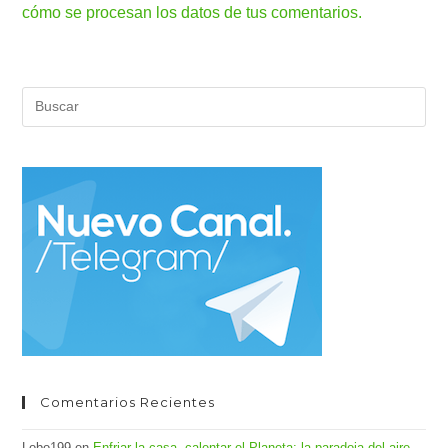
cómo se procesan los datos de tus comentarios.
Pul
Es
par
cer
el
pan
de
bús
Comentarios Recientes
Lobo199
en
Enfriar la casa, calentar el Planeta: la paradoja del aire