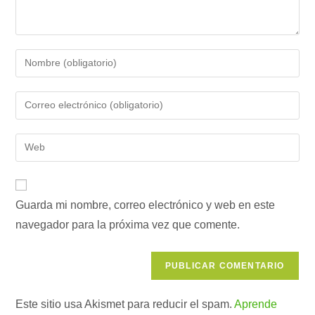
Introduce
tu
nombre
Introduce
o
tu
nombre
dirección
Introduce
de
de
la
usuario
correo
URL
para
electrónico
de
comentar
para
Guarda mi nombre, correo electrónico y web en este
tu
comentar
navegador para la próxima vez que comente.
web
(opcional)
Este sitio usa Akismet para reducir el spam.
Aprende