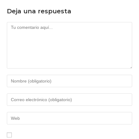
Deja una respuesta
Comentario
Introduce
tu
nombre
Introduce
o
tu
nombre
dirección
Introduce
de
de
la
usuario
correo
URL
para
electrónico
de