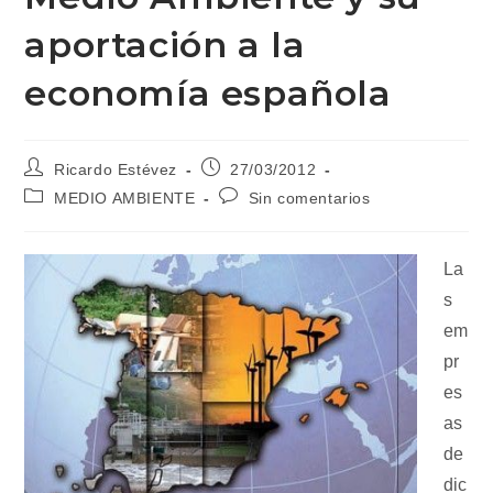
aportación a la
economía española
Autor
Publicación
Ricardo Estévez
27/03/2012
de
de
Categoría
Comentarios
MEDIO AMBIENTE
Sin comentarios
la
la
de
de
entrada:
entrada:
la
la
entrada:
entrada:
La
s
em
pr
es
as
de
dic