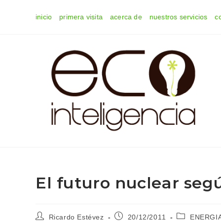
Ir
inicio
primera visita
acerca de
nuestros servicios
c
al
contenido
El futuro nuclear segú
Autor
Publicación
Categoría
Ricardo Estévez
20/12/2011
ENERGI