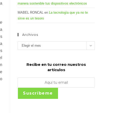
da
manera sostenible tus dispositivos electrónicos
MABEL RONCAL
en
La tecnología que ya no te
sirve es un tesoro
re
 a
Archivos
es
 a
Archivos
Elegir el mes
es
el
Recibe en tu correo nuestros
an
artículos
de
so
Suscríbeme