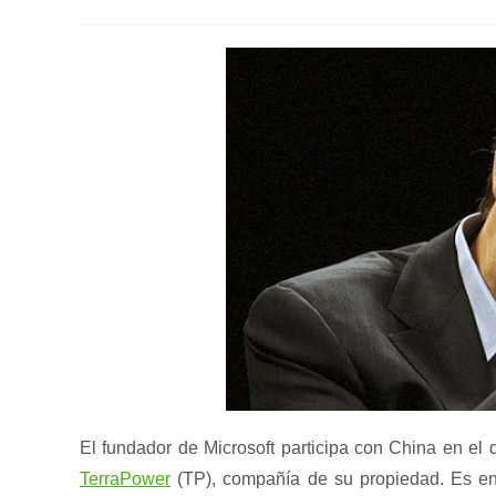
de
de
de
la
la
la
entrada:
entrada:
entrada:
El fundador de Microsoft participa con China en el
TerraPower
(TP), compañía de su propiedad. Es en 