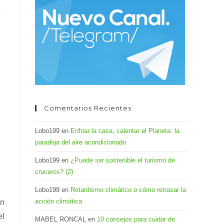
el
panel
de
búsqueda.
Comentarios Recientes
Lobo199
en
Enfriar la casa, calentar el Planeta: la
paradoja del aire acondicionado
Lobo199
en
¿Puede ser sostenible el turismo de
cruceros? (2)
Lobo199
en
Retardismo climático o cómo retrasar la
acción climática
on
el
MABEL RONCAL
en
10 consejos para cuidar de