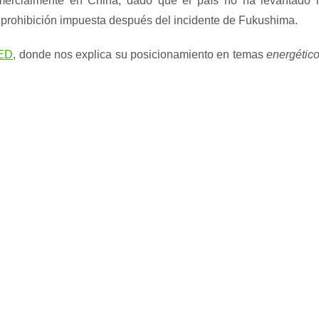
omercialmente en China, dado que el país no ha levantado 
 prohibición impuesta después del incidente de Fukushima.
ED
, donde nos explica su posicionamiento en temas
energétic