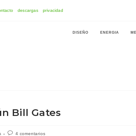
ontacto
descargas
privacidad
DISEÑO
ENERGIA
ME
n Bill Gates
Comentarios
A
4 comentarios