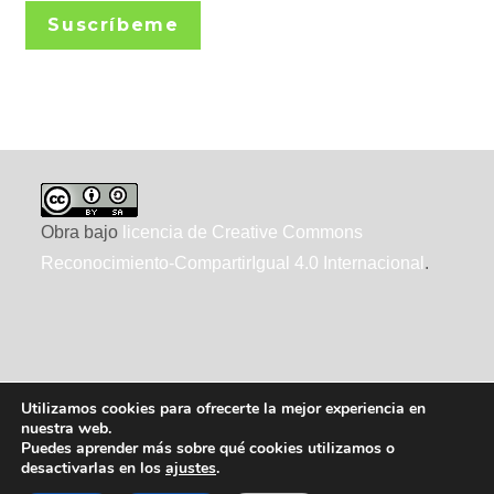
Suscríbeme
Obra bajo
licencia de Creative Commons
Reconocimiento-CompartirIgual 4.0 Internacional
.
Utilizamos cookies para ofrecerte la mejor experiencia en
nuestra web.
Puedes aprender más sobre qué cookies utilizamos o
desactivarlas en los
ajustes
.
2010-2026 ecointeligencia, realizado por
XTRAD
, usando