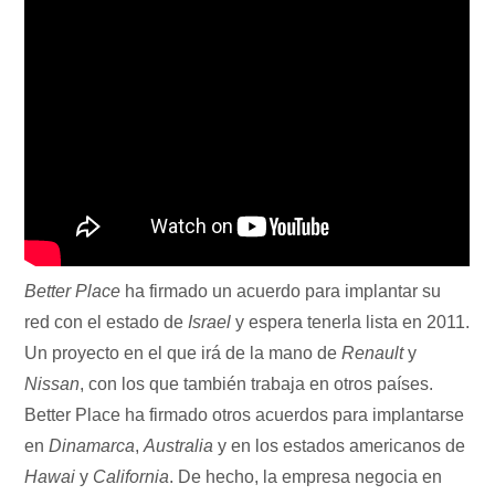
Better Place
ha firmado un acuerdo para implantar su
red con el estado de
Israel
y espera tenerla lista en 2011.
Un proyecto en el que irá de la mano de
Renault
y
Nissan
, con los que también trabaja en otros países.
Better Place ha firmado otros acuerdos para implantarse
en
Dinamarca
,
Australia
y en los estados americanos de
Hawai
y
California
. De hecho, la empresa negocia en