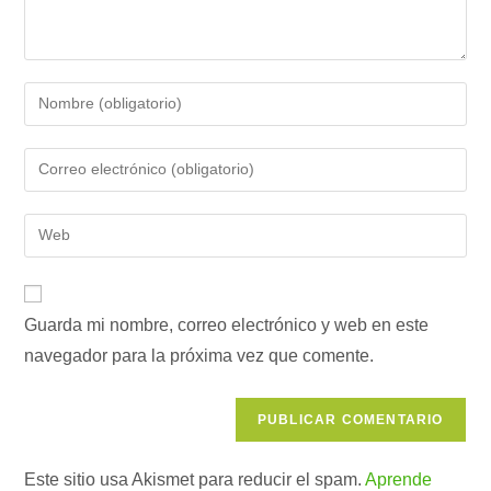
Introduce
tu
nombre
Introduce
o
tu
nombre
dirección
Introduce
de
de
la
usuario
correo
URL
para
electrónico
de
comentar
para
Guarda mi nombre, correo electrónico y web en este
tu
comentar
navegador para la próxima vez que comente.
web
(opcional)
Este sitio usa Akismet para reducir el spam.
Aprende