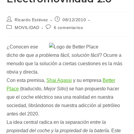
Autor
Publicación
Ricardo Estévez
08/12/2010
de
de
Categoría
Comentarios
MOVILIDAD
6 comentarios
la
la
de
de
entrada:
entrada:
la
la
entrada:
entrada:
¿Conocen ese
dicho de que
a problema fácil, solución fácil
? Ocurre a
menudo que la solución a ciertas cuestiones es la más
obvia y directa.
Con esta premisa,
Shai Agassi
y su empresa
Better
Place
(traducido,
Mejor Sitio
) se han propuesto hacer
que el coche eléctrico sea una realidad en nuestra
sociedad, librándonos de nuestra adicción al petróleo
antes del 2020.
La idea central radica en
la separación entre la
propiedad del coche y la propiedad de la batería
. Este