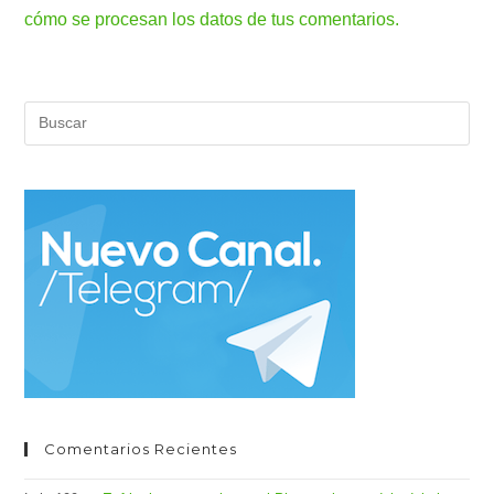
cómo se procesan los datos de tus comentarios.
Pul
Es
par
cer
el
pan
de
bús
Comentarios Recientes