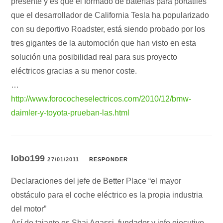
presente y es que el formado de baterías para portátiles
que el desarrollador de California Tesla ha popularizado
con su deportivo Roadster, está siendo probado por los
tres gigantes de la automoción que han visto en esta
solución una posibilidad real para sus proyecto
eléctricos gracias a su menor coste.
…
http://www.forococheselectricos.com/2010/12/bmw-
daimler-y-toyota-prueban-las.html
lobo199
27/01/2011
RESPONDER
Declaraciones del jefe de Better Place “el mayor
obstáculo para el coche eléctrico es la propia industria
del motor”
Así de tajante es Shai Agassi, fundador y jefe ejecutivo