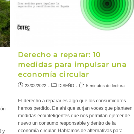
Derecho a reparar: 10
medidas para impulsar una
economía circular
Publicación
Categoría
Tiempo
23/02/2022
DISEÑO
5 minutos de lectura
de
de
de
la
la
lectura:
El derecho a reparar es algo que los consumidores
entrada:
entrada:
hemos perdido. De ahí que surjan voces que planteen
ión
medidas ecointeligentes que nos permitan ejercer de
nuevo un consumo responsable y dentro de la
economía circular. Hablamos de alternativas para
0 y