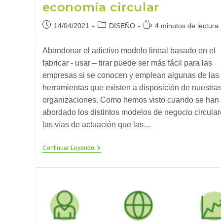
economía circular
Publicación
Categoría
Tiempo
14/04/2021
DISEÑO
4 minutos de lectura
de
de
de
la
la
lectura:
Abandonar el adictivo modelo lineal basado en el
entrada:
entrada:
fabricar - usar – tirar puede ser más fácil para las
empresas si se conocen y emplean algunas de las
herramientas que existen a disposición de nuestra
organizaciones. Como hemos visto cuando se han
abordado los distintos modelos de negocio circular
las vías de actuación que las…
Herramientas
Continuar Leyendo
Para
La
Transición
De
La
Empresa
A
La
Economía