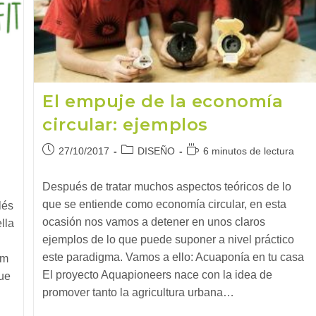
El empuje de la economía
circular: ejemplos
Publicación
Categoría
Tiempo
27/10/2017
DISEÑO
6 minutos de lectura
de
de
de
la
la
lectura:
Después de tratar muchos aspectos teóricos de lo
entrada:
entrada:
que se entiende como economía circular, en esta
lés
ocasión nos vamos a detener en unos claros
lla
ejemplos de lo que puede suponer a nivel práctico
este paradigma. Vamos a ello: Acuaponía en tu casa
om
El proyecto Aquapioneers nace con la idea de
fue
promover tanto la agricultura urbana…