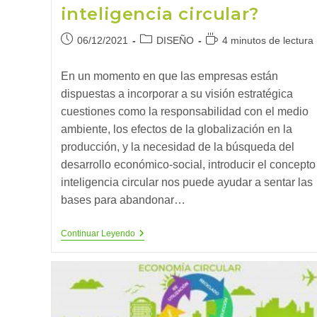
inteligencia circular?
Publicación
Categoría
Tiempo
06/12/2021
DISEÑO
4 minutos de lectura
de
de
de
la
la
lectura:
En un momento en que las empresas están
entrada:
entrada:
dispuestas a incorporar a su visión estratégica
cuestiones como la responsabilidad con el medio
ambiente, los efectos de la globalización en la
producción, y la necesidad de la búsqueda del
desarrollo económico-social, introducir el concepto
inteligencia circular nos puede ayudar a sentar las
bases para abandonar…
¿En
Continuar Leyendo
Qué
Consiste
La
Inteligencia
Circular?