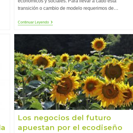
económicos y sociales. Para llevar a cado esta
transición o cambio de modelo requerimos de…
La
Continuar Leyendo
Economía
Circular
Y
Sus
Palancas
Los negocios del futuro
la
apuestan por el ecodiseño