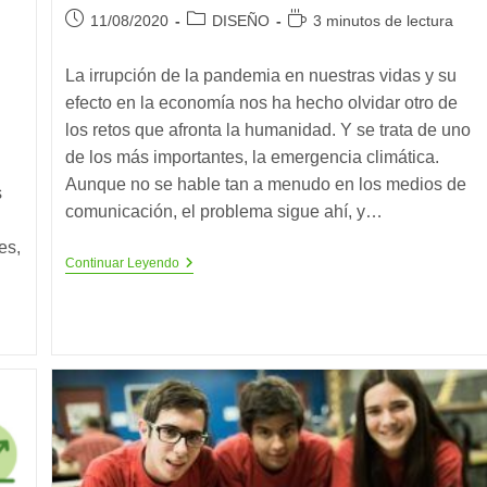
Publicación
Categoría
Tiempo
11/08/2020
DISEÑO
3 minutos de lectura
de
de
de
la
la
lectura:
La irrupción de la pandemia en nuestras vidas y su
entrada:
entrada:
efecto en la economía nos ha hecho olvidar otro de
los retos que afronta la humanidad. Y se trata de uno
de los más importantes, la emergencia climática.
Aunque no se hable tan a menudo en los medios de
s
comunicación, el problema sigue ahí, y…
es,
Los
Continuar Leyendo
Negocios
Del
Futuro
Apuestan
Por
El
Ecodiseño