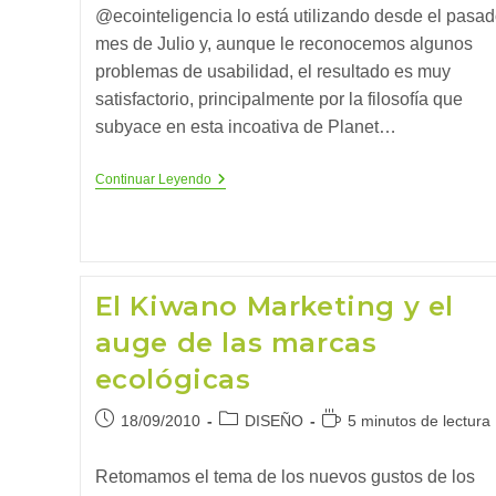
@ecointeligencia lo está utilizando desde el pasa
mes de Julio y, aunque le reconocemos algunos
problemas de usabilidad, el resultado es muy
satisfactorio, principalmente por la filosofía que
subyace en esta incoativa de Planet…
EcoTweet,
Continuar Leyendo
El
Twitter
Ecointeligente
El Kiwano Marketing y el
auge de las marcas
ecológicas
Publicación
Categoría
Tiempo
18/09/2010
DISEÑO
5 minutos de lectura
de
de
de
la
la
lectura:
Retomamos el tema de los nuevos gustos de los
entrada:
entrada: