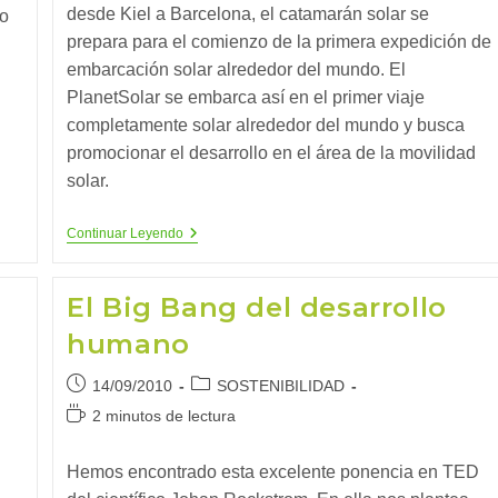
desde Kiel a Barcelona, el catamarán solar se
do
prepara para el comienzo de la primera expedición de
embarcación solar alrededor del mundo. El
PlanetSolar se embarca así en el primer viaje
completamente solar alrededor del mundo y busca
promocionar el desarrollo en el área de la movilidad
solar.
Primera
Continuar Leyendo
Vuelta
Al
Mundo
El Big Bang del desarrollo
De
Un
humano
Barco
Solar
Publicación
Categoría
14/09/2010
SOSTENIBILIDAD
de
de
Tiempo
2 minutos de lectura
la
la
de
entrada:
entrada:
lectura:
Hemos encontrado esta excelente ponencia en TED