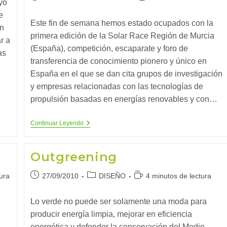
yo
de
de
de
e
la
la
lectura:
Este fin de semana hemos estado ocupados con la
un
entrada:
entrada:
primera edición de la Solar Race Región de Murcia
r a
(España), competición, escaparate y foro de
as
transferencia de conocimiento pionero y único en
España en el que se dan cita grupos de investigación
y empresas relacionadas con las tecnologías de
propulsión basadas en energías renovables y con…
Los
Continuar Leyendo
Vehículos
Ecointeligentes
De
Outgreening
La
Solar
Race
Publicación
Categoría
Tiempo
ura
27/09/2010
DISEÑO
4 minutos de lectura
de
de
de
la
la
lectura:
Lo verde no puede ser solamente una moda para
entrada:
entrada:
producir energía limpia, mejorar en eficiencia
energética y defender la conservación del Medio