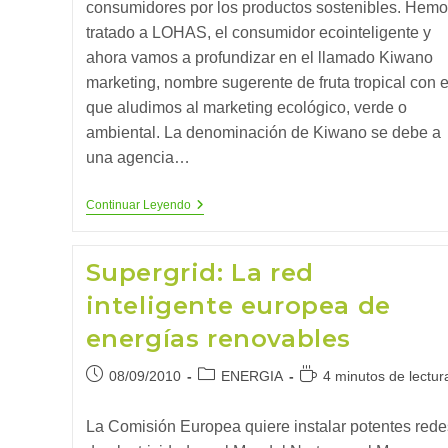
consumidores por los productos sostenibles. Hemo
tratado a LOHAS, el consumidor ecointeligente y
ahora vamos a profundizar en el llamado Kiwano
marketing, nombre sugerente de fruta tropical con e
que aludimos al marketing ecológico, verde o
ambiental. La denominación de Kiwano se debe a
una agencia…
El
Continuar Leyendo
Kiwano
Marketing
Y
Supergrid: La red
El
Auge
inteligente europea de
De
Las
energías renovables
Marcas
Ecológicas
Publicación
Categoría
Tiempo
08/09/2010
ENERGIA
4 minutos de lectur
de
de
de
la
la
lectura:
La Comisión Europea quiere instalar potentes rede
entrada:
entrada: