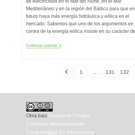
de electricidad en el Mar del Norte, en el Mar
Mediterráneo y en la región del Báltico para que en
futuro haya más energía hidráulica y eólica en el
mercado. Sabemos que uno de los argumentos en
contra de la energía eólica insiste en su carácter 
Supergrid:
Continuar Leyendo
La
Red
Inteligente
Europea
De
1
…
131
132
Ir a la página anterior
Energías
Renovables
Obra bajo
licencia de Creative
Commons Reconocimiento-
CompartirIgual 4.0 Internacional
.