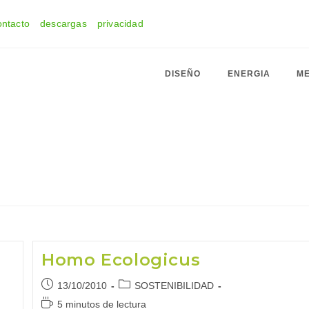
ontacto
descargas
privacidad
DISEÑO
ENERGIA
ME
Homo Ecologicus
Publicación
Categoría
13/10/2010
SOSTENIBILIDAD
de
de
Tiempo
5 minutos de lectura