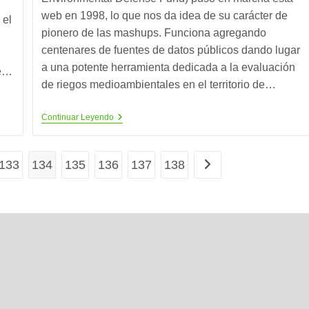
web en 1998, lo que nos da idea de su carácter de
 el
pionero de las mashups. Funciona agregando
centenares de fuentes de datos públicos dando lugar
a una potente herramienta dedicada a la evaluación
de…
de riegos medioambientales en el territorio de…
Scorecard,
Continuar Leyendo
La
Madre
De
Todos
133
134
135
136
137
138
Ir a la página siguiente
Los
Mashups