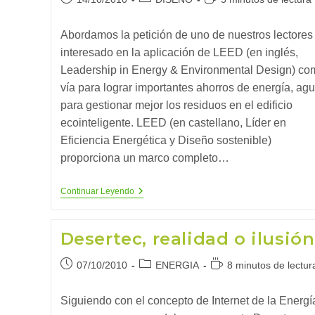
de
de
de
la
la
lectura:
Abordamos la petición de uno de nuestros lectores
entrada:
entrada:
interesado en la aplicación de LEED (en inglés,
Leadership in Energy & Environmental Design) co
vía para lograr importantes ahorros de energía, agu
para gestionar mejor los residuos en el edificio
ecointeligente. LEED (en castellano, Líder en
Eficiencia Energética y Diseño sostenible)
proporciona un marco completo…
Certificado
Continuar Leyendo
LEED
Para
Edificios
Desertec, realidad o ilusión
Ecointeligentes
Publicación
Categoría
Tiempo
07/10/2010
ENERGIA
8 minutos de lectur
de
de
de
la
la
lectura:
Siguiendo con el concepto de Internet de la Energí
entrada:
entrada: