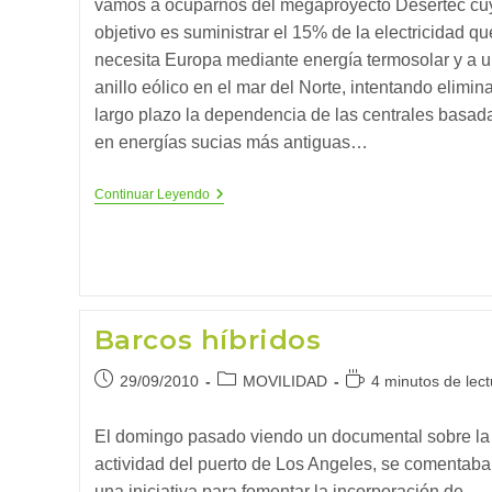
vamos a ocuparnos del megaproyecto Desertec cu
objetivo es suministrar el 15% de la electricidad qu
necesita Europa mediante energía termosolar y a 
anillo eólico en el mar del Norte, intentando elimina
largo plazo la dependencia de las centrales basad
en energías sucias más antiguas…
Desertec,
Continuar Leyendo
Realidad
O
Ilusión
Barcos híbridos
Publicación
Categoría
Tiempo
29/09/2010
MOVILIDAD
4 minutos de lect
de
de
de
la
la
lectura:
El domingo pasado viendo un documental sobre la
entrada:
entrada:
actividad del puerto de Los Angeles, se comentaba
una iniciativa para fomentar la incorporación de