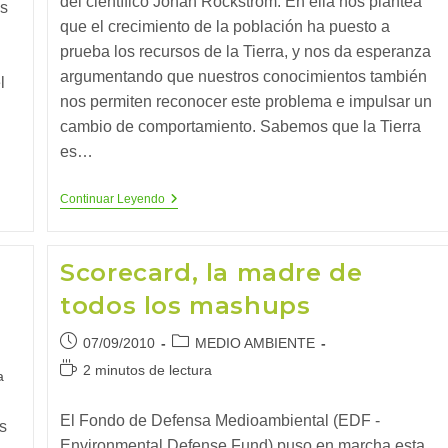
del científico Johan Rockstrom. En ella nos plantea
s
que el crecimiento de la población ha puesto a
prueba los recursos de la Tierra, y nos da esperanza
argumentando que nuestros conocimientos también
l
nos permiten reconocer este problema e impulsar un
cambio de comportamiento. Sabemos que la Tierra
es…
El
Continuar Leyendo
Big
Bang
Del
Desarrollo
Scorecard, la madre de
Humano
todos los mashups
Publicación
Categoría
07/09/2010
MEDIO AMBIENTE
de
de
Tiempo
2 minutos de lectura
a
la
la
de
entrada:
entrada:
lectura:
El Fondo de Defensa Medioambiental (EDF -
s
Environmental Defense Fund) puso en marcha esta