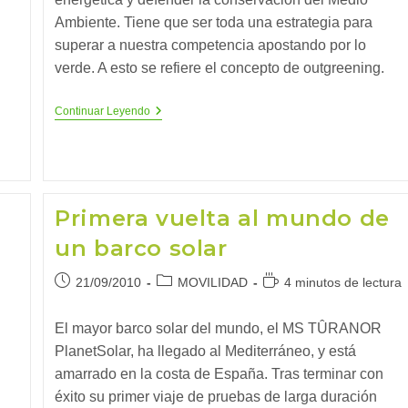
Ambiente. Tiene que ser toda una estrategia para
superar a nuestra competencia apostando por lo
verde. A esto se refiere el concepto de outgreening.
Outgreening
Continuar Leyendo
Primera vuelta al mundo de
un barco solar
Publicación
Categoría
Tiempo
21/09/2010
MOVILIDAD
4 minutos de lectura
de
de
de
la
la
lectura:
El mayor barco solar del mundo, el MS TÛRANOR
entrada:
entrada:
PlanetSolar, ha llegado al Mediterráneo, y está
amarrado en la costa de España. Tras terminar con
éxito su primer viaje de pruebas de larga duración