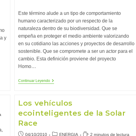
la
la
de
entrada:
entrada:
lectura:
Este término alude a un tipo de comportamiento
humano caracterizado por un respecto de la
naturaleza dentro de su biodiversidad. Que se
mo
empeña en proteger el medio ambiente valorizando
a y
en su cotidiano las acciones y proyectos de desarrollo
sostenible. Que se compromete a ser un actor para el
cambio. Esta definición proviene del proyecto
Homo…
Homo
Continuar Leyendo
Ecologicus
Los vehículos
ecointeligentes de la Solar
a
Race
a,
Publicación
Categoría
Tiempo
04/10/2010
ENERGIA
2 minutos de lectura