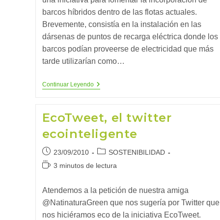
barcos híbridos dentro de las flotas actuales.
Brevemente, consistía en la instalación en las
dársenas de puntos de recarga eléctrica donde los
barcos podían proveerse de electricidad que más
tarde utilizarían como…
Barcos
Continuar Leyendo
Híbridos
EcoTweet, el twitter
ecointeligente
Publicación
Categoría
23/09/2010
SOSTENIBILIDAD
de
de
Tiempo
3 minutos de lectura
la
la
de
entrada:
entrada:
lectura:
Atendemos a la petición de nuestra amiga
@NatinaturaGreen que nos sugería por Twitter que
nos hiciéramos eco de la iniciativa EcoTweet.