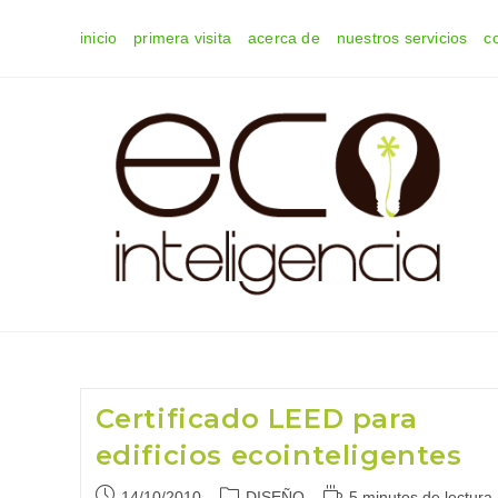
Ir
inicio
primera visita
acerca de
nuestros servicios
c
al
contenido
Certificado LEED para
edificios ecointeligentes
Publicación
Categoría
Tiempo
14/10/2010
DISEÑO
5 minutos de lectura