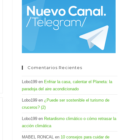
el
panel
de
búsqueda.
Comentarios Recientes
Lobo199
en
Enfriar la casa, calentar el Planeta: la
paradoja del aire acondicionado
Lobo199
en
¿Puede ser sostenible el turismo de
cruceros? (2)
Lobo199
en
Retardismo climático o cómo retrasar la
acción climática
MABEL RONCAL
en
10 consejos para cuidar de