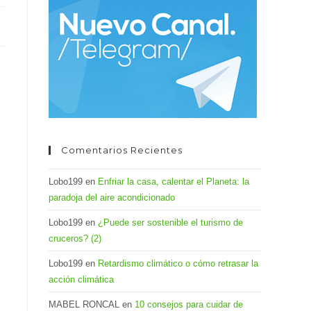
el
panel
de
búsqueda.
Comentarios Recientes
Lobo199
en
Enfriar la casa, calentar el Planeta: la
paradoja del aire acondicionado
Lobo199
en
¿Puede ser sostenible el turismo de
cruceros? (2)
Lobo199
en
Retardismo climático o cómo retrasar la
acción climática
MABEL RONCAL
en
10 consejos para cuidar de