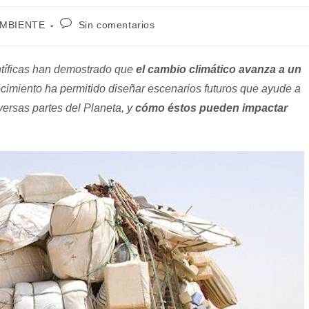
Comentarios
AMBIENTE
Sin comentarios
de
la
entrada:
entíficas han demostrado que
el cambio climático avanza a un
cimiento ha permitido diseñar escenarios futuros que ayude a
versas partes del Planeta, y
cómo éstos pueden impactar