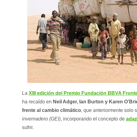
La
XIII edición del Premio Fundación BBVA Front
ha recaído en
Neil Adger, Ian Burton y Karen O’Bri
frente al cambio climático
, que anteriormente solo s
invernadero (GEI)
, incorporando el concepto de
adap
sufrir.