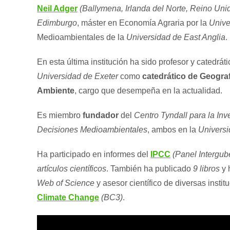
Neil Adger
(Ballymena, Irlanda del Norte, Reino Uni
Edimburgo
, máster en Economía Agraria por la
Unive
Medioambientales de la
Universidad de East Anglia
.
En esta última institución ha sido profesor y catedr
Universidad de Exeter
como
catedrático de Geograf
Ambiente
, cargo que desempeña en la actualidad.
Es miembro
fundador
del
Centro Tyndall para la In
Decisiones Medioambientales
, ambos en la
Universi
Ha participado en informes del
IPCC
(Panel Intergu
artículos científicos
. También ha publicado
9 libros
y 
Web of Science
y asesor científico de diversas instit
Climate Change
(BC3)
.