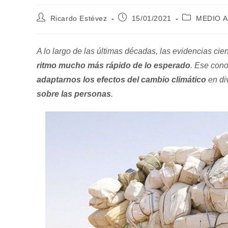
Autor
Publicación
Categoría
Ricardo Estévez
15/01/2021
MEDIO 
de
de
de
la
la
la
entrada:
entrada:
entrada:
A lo largo de las últimas décadas, las evidencias ci
ritmo mucho más rápido de lo esperado
. Ese cono
adaptarnos los efectos del cambio climático
en di
sobre las personas
.