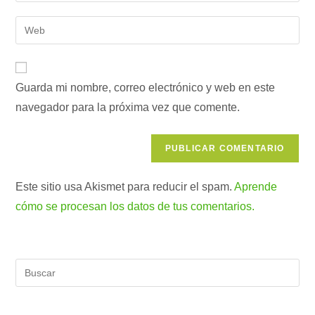
nombre
dirección
Introduce
de
de
la
usuario
correo
URL
para
electrónico
de
comentar
para
Guarda mi nombre, correo electrónico y web en este
tu
comentar
navegador para la próxima vez que comente.
web
(opcional)
Este sitio usa Akismet para reducir el spam.
Aprende
cómo se procesan los datos de tus comentarios.
Pul
Es
par