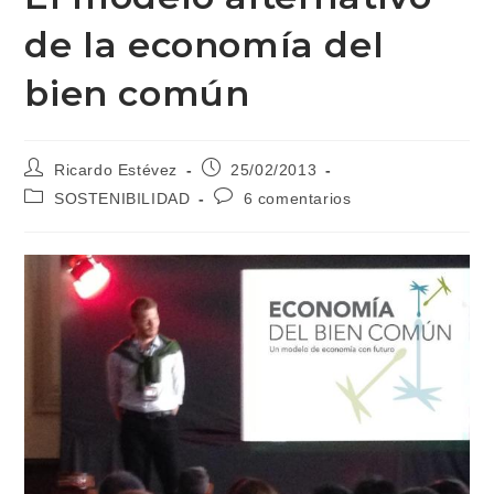
de la economía del
bien común
Autor
Publicación
Ricardo Estévez
25/02/2013
de
de
Categoría
Comentarios
SOSTENIBILIDAD
6 comentarios
la
la
de
de
entrada:
entrada:
la
la
entrada:
entrada: