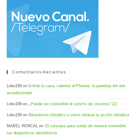
cer
el
pan
de
bús
Comentarios Recientes
Lobo199
en
Enfriar la casa, calentar el Planeta: la paradoja del aire
acondicionado
Lobo199
en
¿Puede ser sostenible el turismo de cruceros? (2)
Lobo199
en
Retardismo climático o cómo retrasar la acción climática
MABEL RONCAL
en
10 consejos para cuidar de manera sostenible
tus dispositivos electrónicos