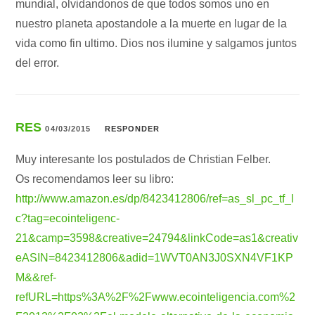
mundial, olvidandonos de que todos somos uno en
nuestro planeta apostandole a la muerte en lugar de la
vida como fin ultimo. Dios nos ilumine y salgamos juntos
del error.
RES
04/03/2015
RESPONDER
Muy interesante los postulados de Christian Felber.
Os recomendamos leer su libro:
http://www.amazon.es/dp/8423412806/ref=as_sl_pc_tf_l
c?tag=ecointeligenc-
21&camp=3598&creative=24794&linkCode=as1&creativ
eASIN=8423412806&adid=1WVT0AN3J0SXN4VF1KP
M&&ref-
refURL=https%3A%2F%2Fwww.ecointeligencia.com%2