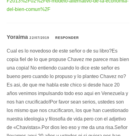
F2013%2F02%2Fel-modelo-alternativo-de-la-economia-
del-bien-comun%2F
Yoraima
22/07/2019
RESPONDER
Cual es lo novedoso de este señor o de su libro?Es
copia fiel de lo que propuse Chavez me parece mas bien
una copia! No entiendo cuando lo dice este señor es
bueno pero cuando lo propuso y lo planteo Chavez no?
Es asi, de que me habla este chico si desde hace 20
años venimos impulsando todo eso aqui en Venezuela y
nos han crucificado!Por favor sean serios, ustedes son
los mismo que nos crucificaron, los que han cuestionado
nuestra ideologia y filosofia de vida pero con el adjetivo
de «Chavistas».Por dios leo eso y me da una risa.Señor
llevamos aqui 20 años y ustedes ni si quiera nos han