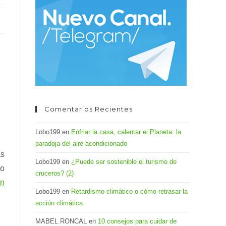
el
panel
de
búsqueda.
Comentarios Recientes
Lobo199
en
Enfriar la casa, calentar el Planeta: la
paradoja del aire acondicionado
as
Lobo199
en
¿Puede ser sostenible el turismo de
ro
cruceros? (2)
ón
Lobo199
en
Retardismo climático o cómo retrasar la
acción climática
MABEL RONCAL
en
10 consejos para cuidar de