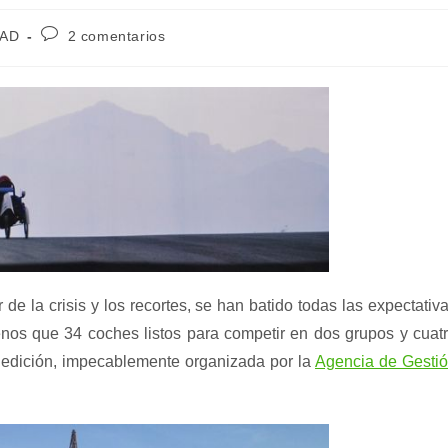
Comentarios
DAD
2 comentarios
de
la
entrada:
de la crisis y los recortes, se han batido todas las expectativ
nos que 34 coches listos para competir en dos grupos y cuat
 edición, impecablemente organizada por la
Agencia de Gesti