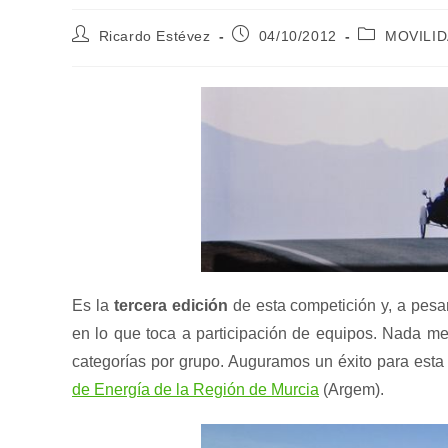
Autor
Publicación
Categoría
Ricardo Estévez
04/10/2012
MOVILI
de
de
de
la
la
la
entrada:
entrada:
entrada:
Es la
tercera edición
de esta competición y, a pesar 
en lo que toca a participación de equipos. Nada me
categorías por grupo. Auguramos un éxito para esta
de Energía de la Región de Murcia
(Argem).