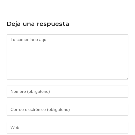
Deja una respuesta
Comentario
Introduce
tu
nombre
Introduce
o
tu
nombre
dirección
Introduce
de
de
la
usuario