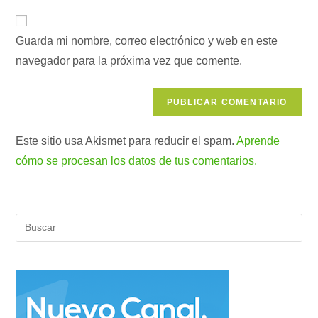
correo
URL
para
electrónico
de
comentar
para
Guarda mi nombre, correo electrónico y web en este
tu
comentar
navegador para la próxima vez que comente.
web
(opcional)
Este sitio usa Akismet para reducir el spam.
Aprende
cómo se procesan los datos de tus comentarios.
Pul
Es
par
cer
el
pan