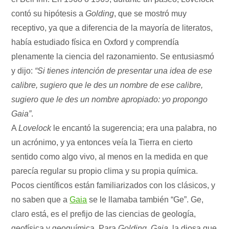
contó su hipótesis a
Golding
, que se mostró muy
receptivo, ya que a diferencia de la mayoría de literatos,
había estudiado física en Oxford y comprendía
plenamente la ciencia del razonamiento. Se entusiasmó
y dijo:
“Si tienes intención de presentar una idea de ese
calibre, sugiero que le des un nombre de ese calibre,
sugiero que le des un nombre apropiado: yo propongo
Gaia”
.
A
Lovelock
le encantó la sugerencia; era una palabra, no
un acrónimo, y ya entonces veía la Tierra en cierto
sentido como algo vivo, al menos en la medida en que
parecía regular su propio clima y su propia química.
Pocos científicos están familiarizados con los clásicos, y
no saben que a
Gaia
se le llamaba también “Ge”. Ge,
claro está, es el prefijo de las ciencias de geología,
geofísica y geoquímica. Para
Golding
,
Gaia
, la diosa que