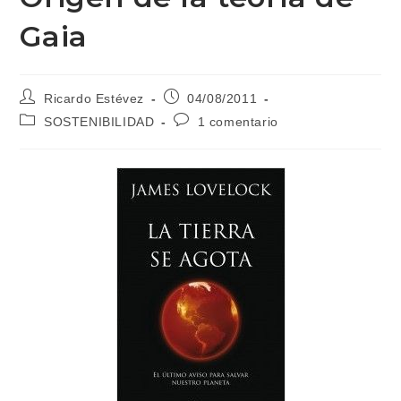
Gaia
Autor
Publicación
Ricardo Estévez
04/08/2011
de
de
Categoría
Comentarios
SOSTENIBILIDAD
1 comentario
la
la
de
de
entrada:
entrada:
la
la
entrada:
entrada: