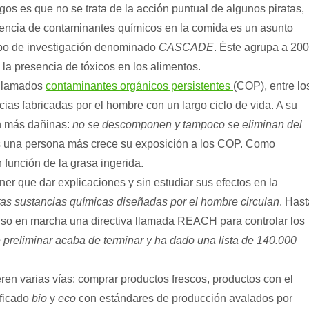
ogos es que no se trata de la acción puntual de algunos piratas,
esencia de contaminantes químicos en la comida es un asunto
rupo de investigación denominado
CASCADE
. Éste agrupa a 200
la presencia de tóxicos en los alimentos.
s llamados
contaminantes orgánicos persistentes
(COP), entre lo
as fabricadas por el hombre con un largo ciclo de vida. A su
n más dañinas:
no se descomponen y tampoco se eliminan del
s una persona más crece su exposición a los COP. Como
función de la grasa ingerida.
ner que dar explicaciones y sin estudiar sus efectos en la
as sustancias químicas diseñadas por el hombre circulan
. Hast
puso en marcha una directiva llamada REACH para controlar los
 preliminar acaba de terminar y ha dado una lista de 140.000
ren varias vías: comprar productos frescos, productos con el
ificado
bio
y
eco
con estándares de producción avalados por