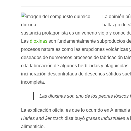
de
de
de
la
la
la
entrada:
entrada:
entrada:
La opinión pú
hallazgo de
d
sustancia protagonista es un veneno viejo y conocid
Las
dioxinas
son fundamentalmente subproductos de 
procesos naturales como las erupciones volcánicas y
deseados de numerosos procesos de fabricación tales
o la fabricación de algunos herbicidas y plaguicidas.
incineración descontrolada de desechos sólidos suel
incompleta.
Las dioxinas son uno de los peores tóxicos 
La explicación oficial es que lo ocurrido en Alemania
Harles and Jentzsch
distribuyó
grasas industriales
a 
alimenticio.