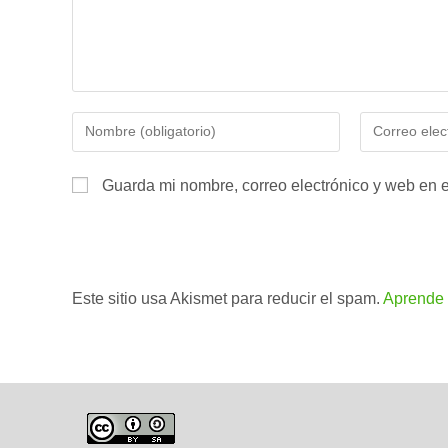
Introduce
Introduce
tu
tu
nombre
dirección
Guarda mi nombre, correo electrónico y web en 
o
de
nombre
correo
de
electrónico
usuario
para
para
Este sitio usa Akismet para reducir el spam.
comentar
Aprende 
comentar