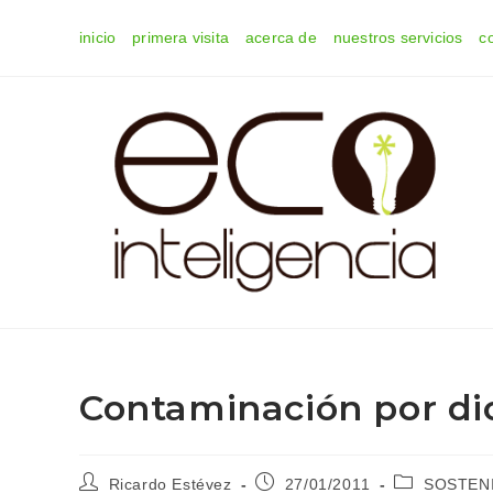
Ir
inicio
primera visita
acerca de
nuestros servicios
c
al
contenido
Contaminación por di
Autor
Publicación
Categoría
Ricardo Estévez
27/01/2011
SOSTENI