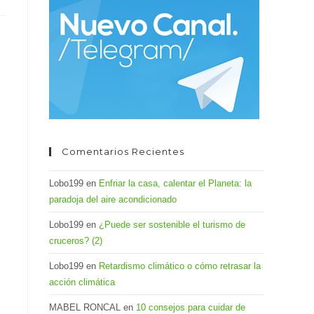
el
panel
de
búsqueda.
Comentarios Recientes
Lobo199
en
Enfriar la casa, calentar el Planeta: la
paradoja del aire acondicionado
Lobo199
en
¿Puede ser sostenible el turismo de
cruceros? (2)
Lobo199
en
Retardismo climático o cómo retrasar la
acción climática
MABEL RONCAL
en
10 consejos para cuidar de