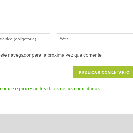
Introduce
la
URL
este navegador para la próxima vez que comente.
de
tu
web
(opcional)
cómo se procesan los datos de tus comentarios.