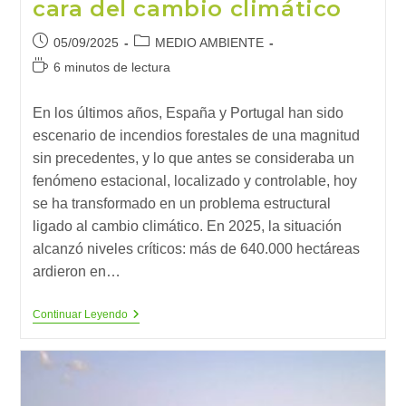
cara del cambio climático
Publicación
Categoría
05/09/2025
MEDIO AMBIENTE
de
de
Tiempo
6 minutos de lectura
la
la
de
entrada:
entrada:
lectura:
En los últimos años, España y Portugal han sido
escenario de incendios forestales de una magnitud
sin precedentes, y lo que antes se consideraba un
fenómeno estacional, localizado y controlable, hoy
se ha transformado en un problema estructural
ligado al cambio climático. En 2025, la situación
alcanzó niveles críticos: más de 640.000 hectáreas
ardieron en…
Incendios
Continuar Leyendo
Extremos
En
La
Península
Ibérica:
La