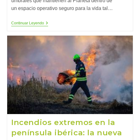
umbrales que mantienen al Planeta dentro de
un espacio operativo seguro para la vida tal…
Siete
Continuar Leyendo
Límites
Planetarios
Rebasados,
¿aún
Estamos
A
Tiempo?
Incendios extremos en la
península ibérica: la nueva