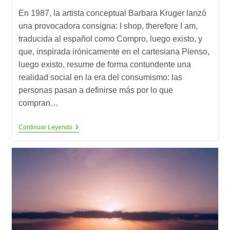
la
la
lectura:
En 1987, la artista conceptual Barbara Kruger lanzó
entrada:
entrada:
una provocadora consigna: I shop, therefore I am,
traducida al español como Compro, luego existo, y
que, inspirada irónicamente en el cartesiana Pienso,
luego existo, resume de forma contundente una
realidad social en la era del consumismo: las
personas pasan a definirse más por lo que
compran…
Compro,
Continuar Leyendo
Luego
Existo