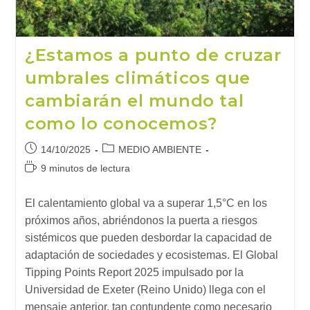
¿Estamos a punto de cruzar
umbrales climáticos que
cambiarán el mundo tal
como lo conocemos?
Publicación
Categoría
14/10/2025
MEDIO AMBIENTE
de
de
Tiempo
9 minutos de lectura
la
la
de
entrada:
entrada:
lectura:
El calentamiento global va a superar 1,5°C en los
próximos años, abriéndonos la puerta a riesgos
sistémicos que pueden desbordar la capacidad de
adaptación de sociedades y ecosistemas. El Global
Tipping Points Report 2025 impulsado por la
Universidad de Exeter (Reino Unido) llega con el
mensaje anterior, tan contundente como necesario