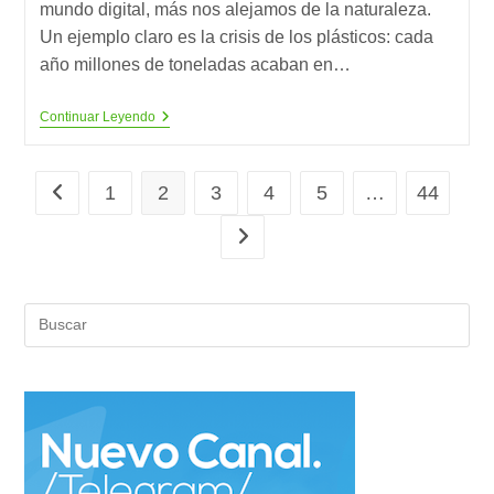
mundo digital, más nos alejamos de la naturaleza.
Un ejemplo claro es la crisis de los plásticos: cada
año millones de toneladas acaban en…
El
Continuar Leyendo
Mundo
Digital
Nos
Desconecta
1
2
3
4
5
…
44
Ir a la página anterior
De
La
Ir a la página siguiente
Naturaleza
(2)
Pul
Es
par
cer
el
pan
de