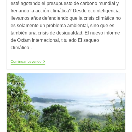
esté agotando el presupuesto de carbono mundial y
frenando la acción climática? Desde ecointeligencia
llevamos años defendiendo que la crisis climática no
es solamente un problema ambiental, sino que es
también una crisis de desigualdad. El nuevo informe
de Oxfam Internacional, titulado El saqueo
climático…
El
Continuar Leyendo
Saqueo
Climático
De
Unos
Pocos
Amenaza
El
Futuro
De
Todos