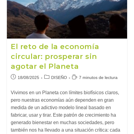
El reto de la economía
circular: prosperar sin
agotar el Planeta
Publicación
Categoría
Tiempo
18/08/2025
DISEÑO
7 minutos de lectura
de
de
de
la
la
lectura:
Vivimos en un Planeta con límites biofísicos claros,
entrada:
entrada:
pero nuestras economías aún dependen en gran
medida de un adictivo modelo lineal basado en
fabricar, usar y tirar. Este patrón de crecimiento ha
generado bienestar en muchas sociedades, pero
también nos ha llevado a una situación crítica: cada