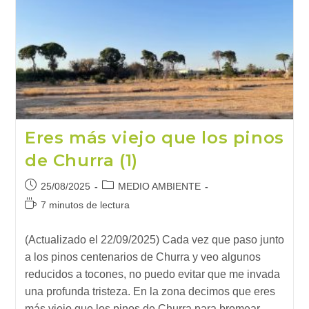
(2)
Eres más viejo que los pinos
de Churra (1)
Publicación
Categoría
25/08/2025
MEDIO AMBIENTE
de
de
Tiempo
7 minutos de lectura
la
la
de
entrada:
entrada:
lectura:
(Actualizado el 22/09/2025) Cada vez que paso junto
a los pinos centenarios de Churra y veo algunos
reducidos a tocones, no puedo evitar que me invada
una profunda tristeza. En la zona decimos que eres
más viejo que los pinos de Churra para bromear