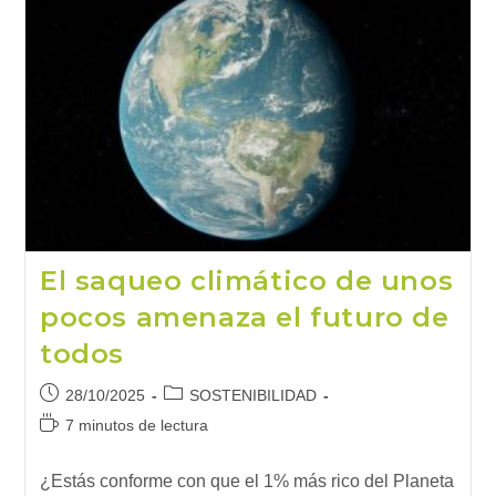
El saqueo climático de unos
pocos amenaza el futuro de
todos
Publicación
Categoría
28/10/2025
SOSTENIBILIDAD
de
de
Tiempo
7 minutos de lectura
la
la
de
entrada:
entrada:
lectura:
¿Estás conforme con que el 1% más rico del Planeta