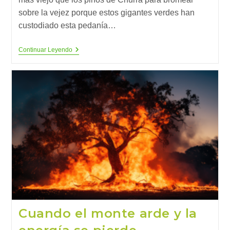
sobre la vejez porque estos gigantes verdes han
custodiado esta pedanía…
Eres
Continuar Leyendo
Más
Viejo
Que
Los
Pinos
De
Churra
(1)
Cuando el monte arde y la