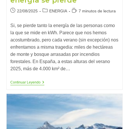
energía se pierde
Publicación
Categoría
Tiempo
22/08/2025
ENERGIA
7 minutos de lectura
de
de
de
la
la
lectura:
Si, se pierde tanto la energía de las personas como
entrada:
entrada:
la que se mide en kWh. Parece que nos hemos
acostumbrado, pero cada verano (sin excepción) nos
enfrentamos a misma tragedia: miles de hectáreas
de monte y bosque arrasadas por incendios
forestales. En España, a estas alturas del verano
2025, más de 4.000 km² de…
Cuando
Continuar Leyendo
El
Monte
Arde
Y
La
Energía
Se
Pierde