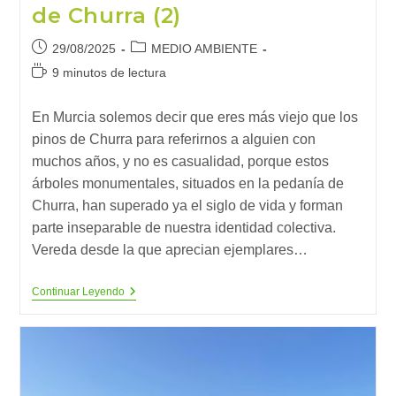
de Churra (2)
Publicación
Categoría
29/08/2025
MEDIO AMBIENTE
de
de
Tiempo
9 minutos de lectura
la
la
de
entrada:
entrada:
lectura:
En Murcia solemos decir que eres más viejo que los
pinos de Churra para referirnos a alguien con
muchos años, y no es casualidad, porque estos
árboles monumentales, situados en la pedanía de
Churra, han superado ya el siglo de vida y forman
parte inseparable de nuestra identidad colectiva.
Vereda desde la que aprecian ejemplares…
Eres
Continuar Leyendo
Más
Viejo
Que
Los
Pinos
De
Churra