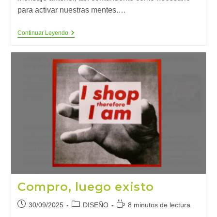
para activar nuestras mentes.…
¿Estamos
Continuar Leyendo
A
Punto
De
Cruzar
Umbrales
Climáticos
Que
Cambiarán
El
Mundo
Tal
Como
Lo
Conocemos?
Compro, luego existo
Publicación
Categoría
Tiempo
30/09/2025
DISEÑO
8 minutos de lectura
de
de
de