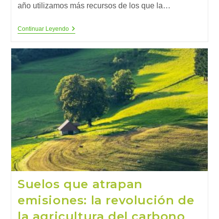
año utilizamos más recursos de los que la…
El
Continuar Leyendo
Reto
De
La
Economía
Circular:
Prosperar
Sin
Agotar
El
Planeta
Suelos que atrapan
emisiones: la revolución de
la agricultura del carbono