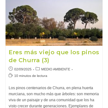
Nueva
Cara
Del
Cambio
Climático
Eres más viejo que los pinos
de Churra (3)
Publicación
Categoría
02/09/2025
MEDIO AMBIENTE
de
de
Tiempo
10 minutos de lectura
la
la
de
entrada:
entrada:
lectura:
Los pinos centenarios de Churra, en plena huerta
murciana, son mucho más que árboles: son memoria
viva de un paisaje y de una comunidad que los ha
visto crecer durante generaciones. Ejemplares de