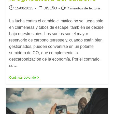
Publicación
Categoría
Tiempo
15/08/2025
DISEÑO
7 minutos de lectura
de
de
de
la
la
lectura:
La lucha contra el cambio climático no se juega sólo
entrada:
entrada:
en chimeneas y tubos de escape: también se decide
bajo nuestros pies. Los suelos son el mayor
reservorio de carbono terrestre y, cuando están bien
gestionados, pueden convertirse en un potente
sumidero de CO₂ que complemente la
descarbonización de la economía. Por el contrario,
su…
Suelos
Continuar Leyendo
Que
Atrapan
Emisiones:
La
Revolución
De
La
Agricultura