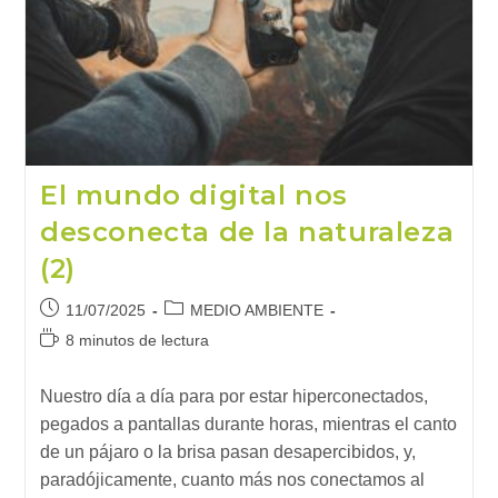
Del
Carbono
El mundo digital nos
desconecta de la naturaleza
(2)
Publicación
Categoría
11/07/2025
MEDIO AMBIENTE
de
de
Tiempo
8 minutos de lectura
la
la
de
entrada:
entrada:
lectura:
Nuestro día a día para por estar hiperconectados,
pegados a pantallas durante horas, mientras el canto
de un pájaro o la brisa pasan desapercibidos, y,
paradójicamente, cuanto más nos conectamos al