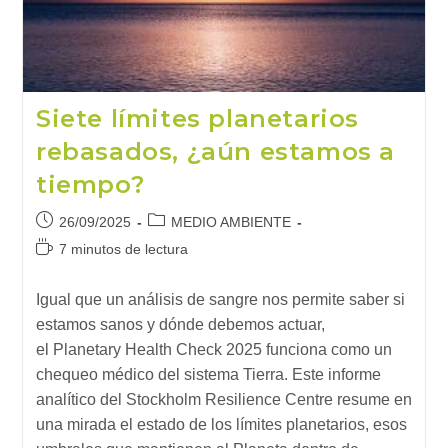
Siete límites planetarios
rebasados, ¿aún estamos a
tiempo?
Publicación
Categoría
26/09/2025
MEDIO AMBIENTE
de
de
Tiempo
7 minutos de lectura
la
la
de
entrada:
entrada:
lectura:
Igual que un análisis de sangre nos permite saber si
estamos sanos y dónde debemos actuar,
el Planetary Health Check 2025 funciona como un
chequeo médico del sistema Tierra. Este informe
analítico del Stockholm Resilience Centre resume en
una mirada el estado de los límites planetarios, esos