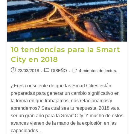
En
Los
Objetivos
De
Desarrollo
Sostenible
10 tendencias para la Smart
City en 2018
Publicación
Categoría
Tiempo
23/03/2018
DISEÑO
4 minutos de lectura
de
de
de
la
la
lectura:
¿Eres consciente de que las Smart Cities están
entrada:
entrada:
preparadas para generar un cambio significativo en
la forma en que trabajamos, nos relacionamos y
aprendemos? Sea cual sea tu respuesta, 2018 va a
ser un gran año para la Smart City. Y mucho de estos
avances vienen de la mano de la explosión en las
capacidades…