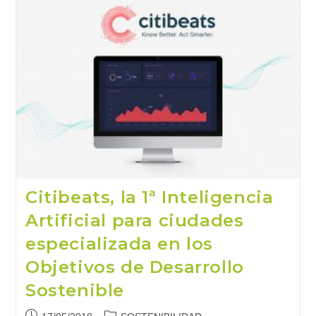
Abre
Paso
En
La
Industria
4.0
(1)
Citibeats, la 1ª Inteligencia
Artificial para ciudades
especializada en los
Objetivos de Desarrollo
Sostenible
Publicación
Categoría