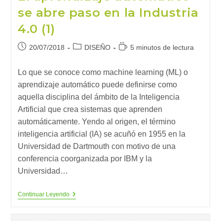
se abre paso en la Industria
4.0 (1)
Publicación
Categoría
Tiempo
20/07/2018
DISEÑO
5 minutos de lectura
de
de
de
la
la
lectura:
Lo que se conoce como machine learning (ML) o
entrada:
entrada:
aprendizaje automático puede definirse como
aquella disciplina del ámbito de la Inteligencia
Artificial que crea sistemas que aprenden
automáticamente. Yendo al origen, el término
inteligencia artificial (IA) se acuñó en 1955 en la
Universidad de Dartmouth con motivo de una
conferencia coorganizada por IBM y la
Universidad…
El
Continuar Leyendo
Aprendizaje
Automático
Se