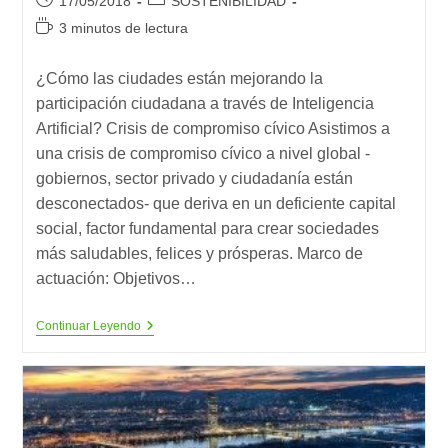
17/05/2018
SOSTENIBILIDAD
de
de
Tiempo
3 minutos de lectura
la
la
de
entrada:
entrada:
lectura:
¿Cómo las ciudades están mejorando la
participación ciudadana a través de Inteligencia
Artificial? Crisis de compromiso cívico Asistimos a
una crisis de compromiso cívico a nivel global -
gobiernos, sector privado y ciudadanía están
desconectados- que deriva en un deficiente capital
social, factor fundamental para crear sociedades
más saludables, felices y prósperas. Marco de
actuación: Objetivos…
Citibeats,
Continuar Leyendo
La
1ª
Inteligencia
Artificial
Para
Ciudades
Especializada