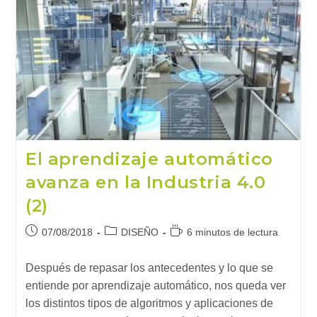
El aprendizaje automático
avanza en la Industria 4.0
(2)
Publicación
Categoría
Tiempo
07/08/2018
DISEÑO
6 minutos de lectura
de
de
de
la
la
lectura:
Después de repasar los antecedentes y lo que se
entrada:
entrada:
entiende por aprendizaje automático, nos queda ver
los distintos tipos de algoritmos y aplicaciones de