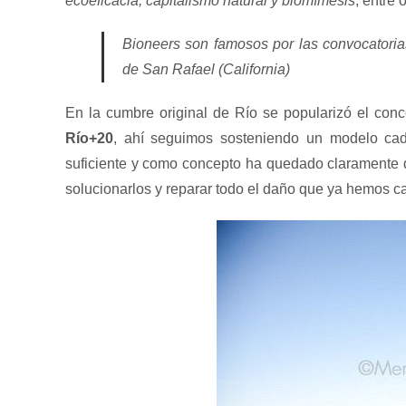
ecoeficacia, capitalismo natural y biomímesis
, entre o
Bioneers son famosos por las convocatorias
de San Rafael (California)
En la cumbre original de Río se popularizó el con
Río+20
, ahí seguimos sosteniendo un modelo ca
suficiente y como concepto ha quedado claramente d
solucionarlos y reparar todo el daño que ya hemos c