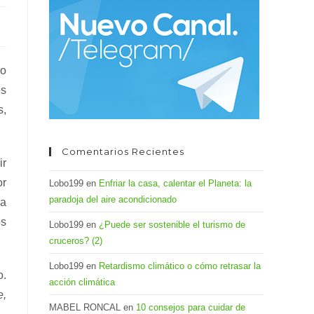
el
panel
de
búsqueda.
po
es
s,
Comentarios Recientes
ir
or
Lobo199
en
Enfriar la casa, calentar el Planeta: la
paradoja del aire acondicionado
ya
os
Lobo199
en
¿Puede ser sostenible el turismo de
cruceros? (2)
Lobo199
en
Retardismo climático o cómo retrasar la
o.
acción climática
e,
MABEL RONCAL
en
10 consejos para cuidar de