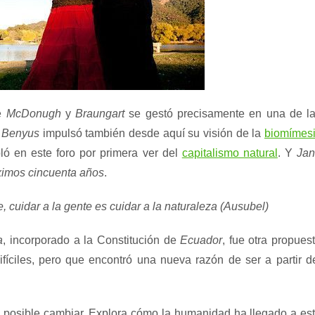
de
McDonugh
y
Braungart
se gestó precisamente en una de l
 Benyus
impulsó también desde aquí su visión de la
biomímes
ó en este foro por primera ver del
capitalismo natural
. Y
Ja
ximos cincuenta años
.
, cuidar a la gente es cuidar a la naturaleza (Ausubel)
a
, incorporado a la Constitución de
Ecuador
, fue otra propues
íciles, pero que encontró una nueva razón de ser a partir d
 posible cambiar. Explora cómo la humanidad ha llegado a es