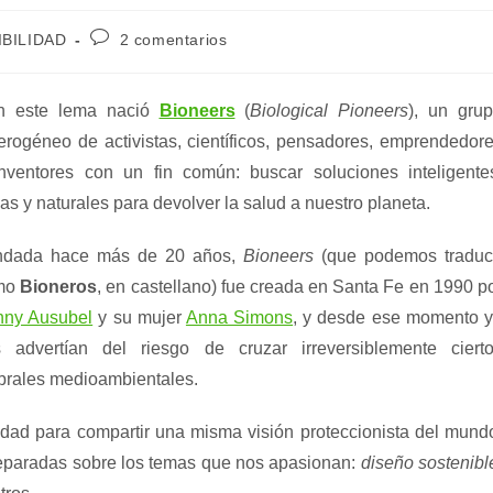
Comentarios
BILIDAD
2 comentarios
de
la
entrada:
n este lema nació
Bioneers
(
Biological Pioneers
), un gru
erogéneo de activistas, científicos, pensadores, emprendedor
nventores con un fin común: buscar soluciones inteligente
cas y naturales para devolver la salud a nuestro planeta.
ndada hace más de 20 años,
Bioneers
(que podemos traduc
mo
Bioneros
, en castellano) fue creada en Santa Fe en 1990 p
nny Ausubel
y su mujer
Anna Simons
, y desde ese momento 
 advertían del riesgo de cruzar irreversiblemente ciert
rales medioambientales.
dad para compartir una misma visión proteccionista del mund
eparadas sobre los temas que nos apasionan:
diseño sostenibl