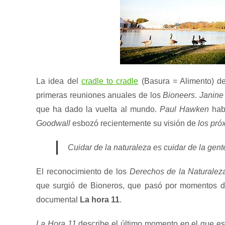
La idea del
cradle to cradle
(Basura = Alimento) 
primeras reuniones anuales de los
Bioneers
.
Janine
que ha dado la vuelta al mundo.
Paul Hawken
habl
Goodwall
esbozó recientemente su visión de
los pró
Cuidar de la naturaleza es cuidar de la gente
El reconocimiento de los
Derechos de la Naturalez
que surgió de Bioneros, que pasó por momentos dif
documental
La hora 11
.
La Hora 11
describe el último momento en el que es