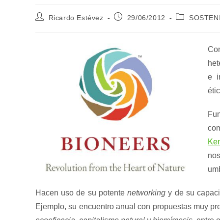
Autor
Publicación
Categoría
Ricardo Estévez
29/06/2012
SOSTENI
de
de
de
la
la
la
entrada:
entrada:
entrada:
Co
het
e i
éti
Fu
co
Ke
nos
umb
Hacen uso de su potente
networking
y de su capaci
Ejemplo, su encuentro anual con propuestas muy pr