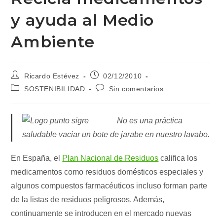
y ayuda al Medio
Ambiente
Autor
Publicación
Ricardo Estévez
02/12/2010
de
de
Categoría
Comentarios
SOSTENIBILIDAD
Sin comentarios
la
la
de
de
entrada:
entrada:
la
la
entrada:
entrada:
No es una práctica
saludable vaciar un bote de jarabe en nuestro lavabo.
En España, el
Plan Nacional de Residuos
califica los
medicamentos como residuos domésticos especiales y
algunos compuestos farmacéuticos incluso forman parte
de la listas de residuos peligrosos. Además,
continuamente se introducen en el mercado nuevas