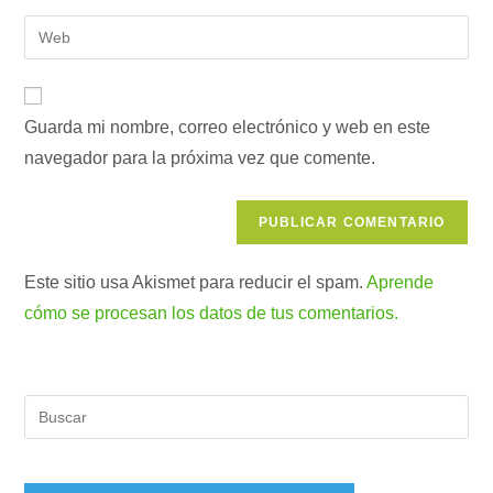
nombre
dirección
Introduce
de
de
la
usuario
correo
URL
para
electrónico
de
comentar
para
Guarda mi nombre, correo electrónico y web en este
tu
comentar
navegador para la próxima vez que comente.
web
(opcional)
Este sitio usa Akismet para reducir el spam.
Aprende
cómo se procesan los datos de tus comentarios.
Pul
Es
par
cer