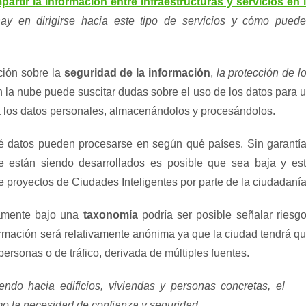
rtir la información entre infraestructuras y servicios en 
hay en dirigirse hacia este tipo de servicios y cómo pued
ción sobre la
seguridad de la información
,
la protección de l
n la nube puede suscitar dudas sobre el uso de los datos para 
do a los datos personales, almacenándolos y procesándolos.
ué datos pueden procesarse en según qué países. Sin garantí
 están siendo desarrollados es posible que sea baja y es
e proyectos de Ciudades Inteligentes por parte de la ciudadanía
damente bajo una
taxonomía
podría ser posible señalar riesg
ormación será relativamente anónima ya que la ciudad tendrá q
ersonas o de tráfico, derivada de múltiples fuentes.
do hacia edificios, viviendas y personas concretas, el
omo la necesidad de confianza y seguridad