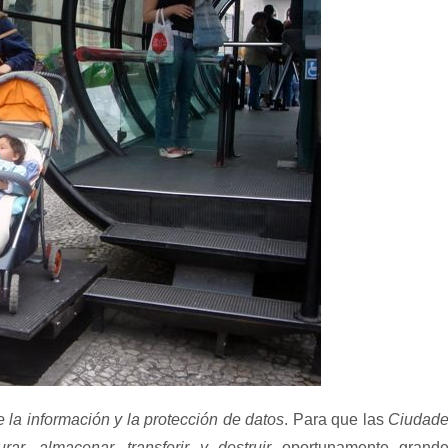
 la información y la protección de datos
. Para que las
Ciudad
urar, almacenar, transferir y destruir
oportunamente grand