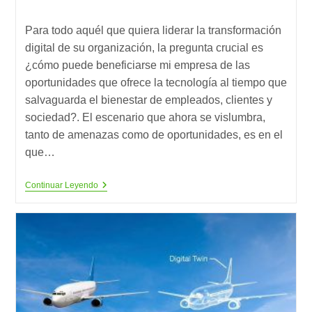
de
de
de
la
la
lectura:
Para todo aquél que quiera liderar la transformación
entrada:
entrada:
digital de su organización, la pregunta crucial es
¿cómo puede beneficiarse mi empresa de las
oportunidades que ofrece la tecnología al tiempo que
salvaguarda el bienestar de empleados, clientes y
sociedad?. El escenario que ahora se vislumbra,
tanto de amenazas como de oportunidades, es en el
que…
Los
Continuar Leyendo
5
Pilares
Éticos
De
La
Inteligencia
Artificial