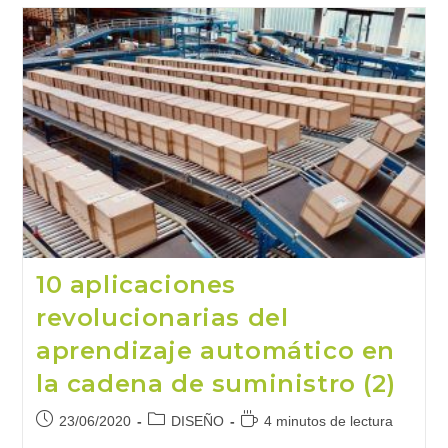
A
La
Transformación
Digital
De
La
Empresa
10 aplicaciones
revolucionarias del
aprendizaje automático en
la cadena de suministro (2)
Publicación
Categoría
Tiempo
23/06/2020
DISEÑO
4 minutos de lectura
de
de
de