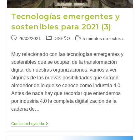
Tecnologías emergentes y
sostenibles para 2021 (3)
Publicación
Categoría
Tiempo
26/03/2021
DISEÑO
5 minutos de lectura
de
de
de
la
la
lectura:
Muy relacionado con las tecnologías emergentes y
entrada:
entrada:
sostenibles que se ocupan de la transformación
digital de nuestras organizaciones, vamos a ver
algunas de las nuevas posibilidades que surgen
alrededor de lo que se conoce como Industria 4.0.
Antes de nada hay que recordar que entendemos
por industria 4.0 la completa digitalización de la
cadena de…
Tecnologías
Continuar Leyendo
Emergentes
Y
Sostenibles