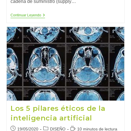
cadena de suministro (supply…
10
Continuar Leyendo
Aplicaciones
Revolucionarias
Del
Aprendizaje
Automático
En
La
Cadena
De
Suministro
(1)
Los 5 pilares éticos de la
inteligencia artificial
Publicación
Categoría
Tiempo
19/05/2020
DISEÑO
10 minutos de lectura