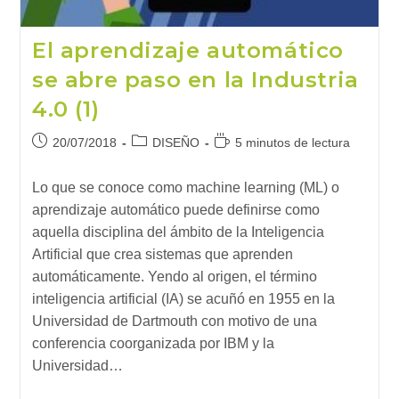
El aprendizaje automático
se abre paso en la Industria
4.0 (1)
Publicación
Categoría
Tiempo
20/07/2018
DISEÑO
5 minutos de lectura
de
de
de
la
la
lectura:
Lo que se conoce como machine learning (ML) o
entrada:
entrada:
aprendizaje automático puede definirse como
aquella disciplina del ámbito de la Inteligencia
Artificial que crea sistemas que aprenden
automáticamente. Yendo al origen, el término
inteligencia artificial (IA) se acuñó en 1955 en la
Universidad de Dartmouth con motivo de una
conferencia coorganizada por IBM y la
Universidad…