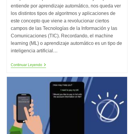
entrada:
entrada:
entiende por aprendizaje automático, nos queda ver
los distintos tipos de algoritmos y aplicaciones de
este concepto que viene a revolucionar ciertos
campos de las Tecnologías de la Información y las
Comunicaciones (TIC). Recordando, el machine
learning (ML) o aprendizaje automático es un tipo de
inteligencia artificial…
El
Continuar Leyendo
Aprendizaje
Automático
Avanza
En
La
Industria
4.0
(2)