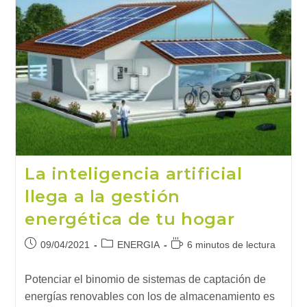
La inteligencia artificial
llega a la gestión
energética de tu hogar
Publicación
Categoría
Tiempo
09/04/2021
ENERGIA
6 minutos de lectura
de
de
de
la
la
lectura:
Potenciar el binomio de sistemas de captación de
entrada:
entrada:
energías renovables con los de almacenamiento es