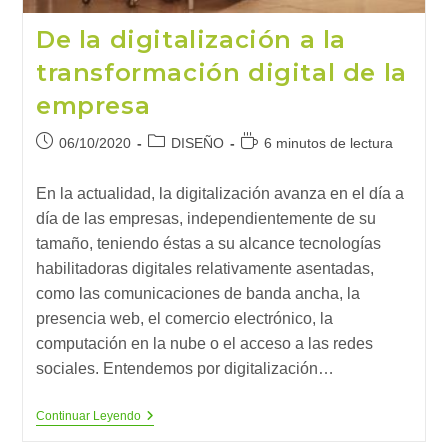
De la digitalización a la
transformación digital de la
empresa
Publicación
Categoría
Tiempo
06/10/2020
DISEÑO
6 minutos de lectura
de
de
de
la
la
lectura:
En la actualidad, la digitalización avanza en el día a
entrada:
entrada:
día de las empresas, independientemente de su
tamaño, teniendo éstas a su alcance tecnologías
habilitadoras digitales relativamente asentadas,
como las comunicaciones de banda ancha, la
presencia web, el comercio electrónico, la
computación en la nube o el acceso a las redes
sociales. Entendemos por digitalización…
De
Continuar Leyendo
La
Digitalización