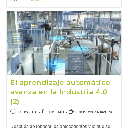
¿Qué
Continuar Leyendo
Son
Los
Gemelos
Digitales?
El aprendizaje automático
avanza en la Industria 4.0
(2)
Publicación
Categoría
Tiempo
07/08/2018
DISEÑO
6 minutos de lectura
de
de
de
la
la
lectura:
Después de repasar los antecedentes y lo que se