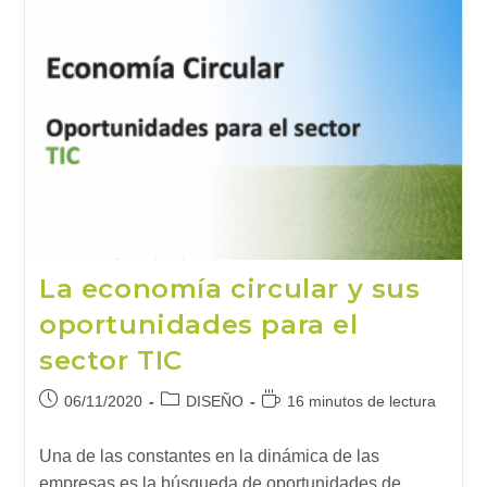
Para
2021
(3)
La economía circular y sus
oportunidades para el
sector TIC
Publicación
Categoría
Tiempo
06/11/2020
DISEÑO
16 minutos de lectura
de
de
de
la
la
lectura:
Una de las constantes en la dinámica de las
entrada:
entrada:
empresas es la búsqueda de oportunidades de