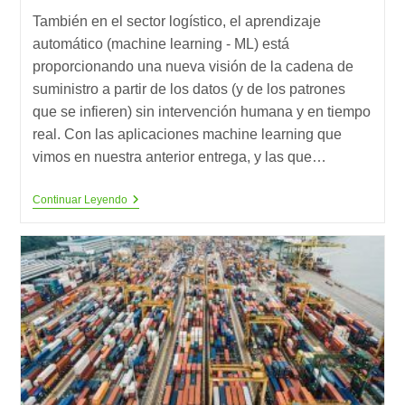
la
la
lectura:
También en el sector logístico, el aprendizaje
entrada:
entrada:
automático (machine learning - ML) está
proporcionando una nueva visión de la cadena de
suministro a partir de los datos (y de los patrones
que se infieren) sin intervención humana y en tiempo
real. Con las aplicaciones machine learning que
vimos en nuestra anterior entrega, y las que…
10
Continuar Leyendo
Aplicaciones
Revolucionarias
Del
Aprendizaje
Automático
En
La
Cadena
De
Suministro
(2)