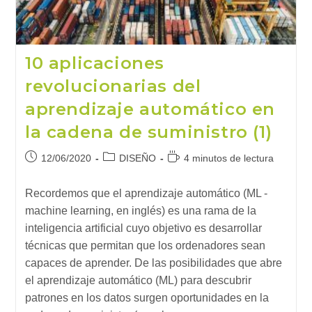
10 aplicaciones
revolucionarias del
aprendizaje automático en
la cadena de suministro (1)
Publicación
Categoría
Tiempo
12/06/2020
DISEÑO
4 minutos de lectura
de
de
de
la
la
lectura:
Recordemos que el aprendizaje automático (ML -
entrada:
entrada:
machine learning, en inglés) es una rama de la
inteligencia artificial cuyo objetivo es desarrollar
técnicas que permitan que los ordenadores sean
capaces de aprender. De las posibilidades que abre
el aprendizaje automático (ML) para descubrir
patrones en los datos surgen oportunidades en la