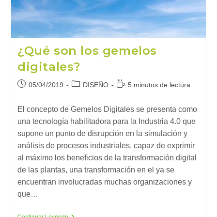
¿Qué son los gemelos
digitales?
Publicación
Categoría
Tiempo
05/04/2019
DISEÑO
5 minutos de lectura
de
de
de
la
la
lectura:
El concepto de Gemelos Digitales se presenta como
entrada:
entrada:
una tecnología habilitadora para la Industria 4.0 que
supone un punto de disrupción en la simulación y
análisis de procesos industriales, capaz de exprimir
al máximo los beneficios de la transformación digital
de las plantas, una transformación en el ya se
encuentran involucradas muchas organizaciones y
que…