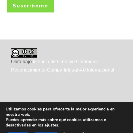
Suscríbeme
Obra bajo
licencia de Creative Commons
Reconocimiento-CompartirIgual 4.0 Internacional
.
Utilizamos cookies para ofrecerte la mejor experiencia en
nuestra web.
Puedes aprender más sobre qué cookies utilizamos o
desactivarlas en los
ajustes
.
2010-2026 ecointeligencia, realizado por
XTRAD
, usando
WordPress