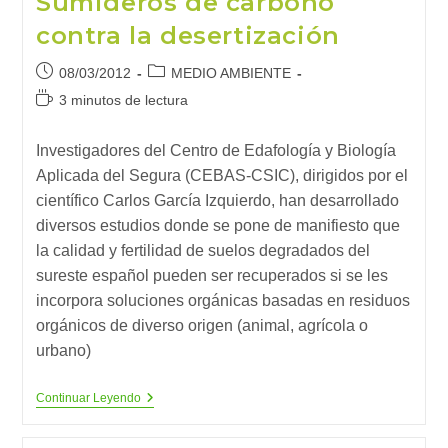
Sumideros de carbono
contra la desertización
Publicación
Categoría
08/03/2012
MEDIO AMBIENTE
de
de
Tiempo
3 minutos de lectura
la
la
de
entrada:
entrada:
lectura:
Investigadores del Centro de Edafología y Biología
Aplicada del Segura (CEBAS-CSIC), dirigidos por el
científico Carlos García Izquierdo, han desarrollado
diversos estudios donde se pone de manifiesto que
la calidad y fertilidad de suelos degradados del
sureste español pueden ser recuperados si se les
incorpora soluciones orgánicas basadas en residuos
orgánicos de diverso origen (animal, agrícola o
urbano)
Sumideros
Continuar Leyendo
De
Carbono
Contra