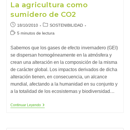
La agricultura como
La
Desertización
sumidero de CO2
Publicación
Categoría
18/10/2010
SOSTENIBILIDAD
de
de
Tiempo
5 minutos de lectura
la
la
de
entrada:
entrada:
lectura:
Sabemos que los gases de efecto invernadero (GEI)
se dispersan homogéneamente en la atmósfera y
crean una alteración en la composición de la misma
de carácter global. Los impactos derivados de dicha
alteración tienen, en consecuencia, un alcance
mundial, afectando a la humanidad en su conjunto y
a la totalidad de los ecosistemas y biodiversidad…
La
Continuar Leyendo
Agricultura
Como
Sumidero
De
CO2