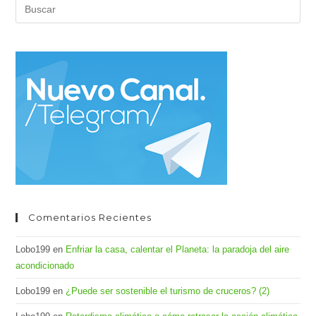
Pul
Es
par
cer
el
pan
de
bús
Comentarios Recientes
Lobo199
en
Enfriar la casa, calentar el Planeta: la paradoja del aire
acondicionado
Lobo199
en
¿Puede ser sostenible el turismo de cruceros? (2)