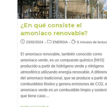
¿En qué consiste el
amoniaco renovable?
Publicación
Categoría
Tiempo
23/02/2024
ENERGIA
6 minutos de lectur
de
de
de
la
la
lectura:
El amoniaco renovable, también conocido como
entrada:
entrada:
amoniaco verde, es un compuesto químico (NH3)
producido a partir de hidrógeno verde y nitrógeno
atmosférico utilizando energía renovable. A diferen
del amoniaco tradicional, que se produce a partir d
combustibles fósiles y genera emisiones de CO2, e
amoniaco verde es un combustible limpio y sosteni
que tiene caso…