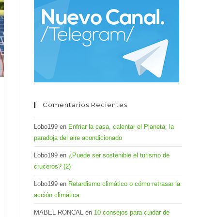
el
panel
de
búsqueda.
Comentarios Recientes
Lobo199
en
Enfriar la casa, calentar el Planeta: la
paradoja del aire acondicionado
Lobo199
en
¿Puede ser sostenible el turismo de
cruceros? (2)
Lobo199
en
Retardismo climático o cómo retrasar la
acción climática
MABEL RONCAL
en
10 consejos para cuidar de