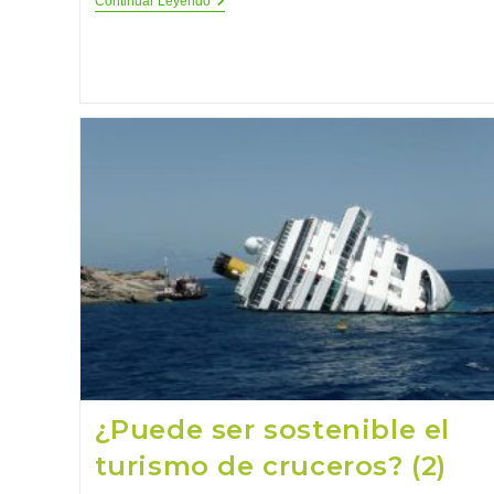
¿En
Continuar Leyendo
Qué
Consiste
El
Amoniaco
Renovable?
¿Puede ser sostenible el
turismo de cruceros? (2)