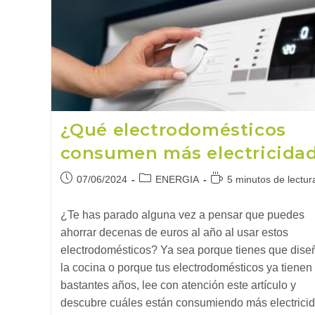
¿Qué electrodomésticos
consumen más electricida
Publicación
Categoría
Tiempo
07/06/2024
ENERGIA
5 minutos de lectur
de
de
de
la
la
lectura:
¿Te has parado alguna vez a pensar que puedes
entrada:
entrada:
ahorrar decenas de euros al año al usar estos
electrodomésticos? Ya sea porque tienes que dise
la cocina o porque tus electrodomésticos ya tienen
bastantes años, lee con atención este artículo y
descubre cuáles están consumiendo más electrici