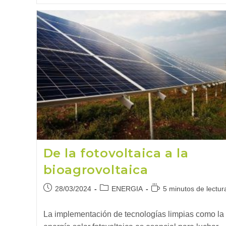
Coche
En
Casa
Y
Planifica
Unas
Vacaciones
Más
Sostenibles
De la fotovoltaica a la
bioagrovoltaica
Publicación
Categoría
Tiempo
28/03/2024
ENERGIA
5 minutos de lectur
de
de
de
la
la
lectura:
La implementación de tecnologías limpias como la
entrada:
entrada: