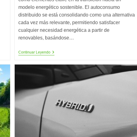
modelo energético sostenible. El autoconsumo
distribuido se está consolidando como una alternativa
cada vez más relevante, permitiendo satisfacer
cualquier necesidad energética a partir de
renovables, basándose…
Energía
Continuar Leyendo
Solar
Y
Electromovilidad:
Un
Binomio
Para
Un
Futuro
Sostenible