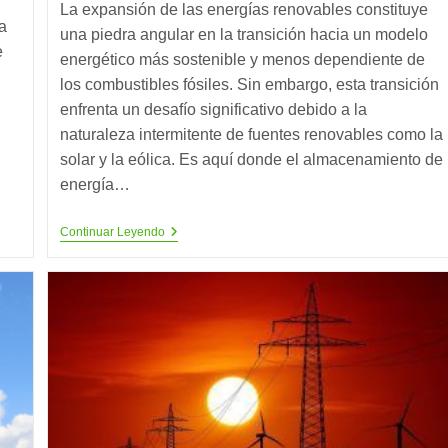
La expansión de las energías renovables constituye
entrada:
entrada:
a
una piedra angular en la transición hacia un modelo
e
energético más sostenible y menos dependiente de
los combustibles fósiles. Sin embargo, esta transición
enfrenta un desafío significativo debido a la
naturaleza intermitente de fuentes renovables como la
solar y la eólica. Es aquí donde el almacenamiento de
energía…
La
Continuar Leyendo
Gravedad
Como
Aliada
Para
El
Almacenamiento
De
Energía
Renovable