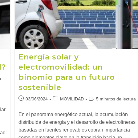
Energía solar y
d?
electromovilidad: un
binomio para un futuro
a
sostenible
Publicación
Categoría
Tiempo
03/06/2024
MOVILIDAD
5 minutos de lectura
de
de
de
ñar
la
la
lectura:
En el panorama energético actual, la acumulación
entrada:
entrada:
distribuida de energía y el desarrollo de electrolineras
basadas en fuentes renovables cobran importancia
dad
como elementos clave en la transición hacia un