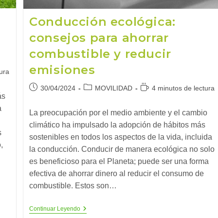
Conducción ecológica:
consejos para ahorrar
combustible y reducir
emisiones
ura
Publicación
Categoría
Tiempo
30/04/2024
MOVILIDAD
4 minutos de lectura
ás
de
de
de
la
la
lectura:
a
La preocupación por el medio ambiente y el cambio
entrada:
entrada:
climático ha impulsado la adopción de hábitos más
s
sostenibles en todos los aspectos de la vida, incluida
,
la conducción. Conducir de manera ecológica no solo
es beneficioso para el Planeta; puede ser una forma
efectiva de ahorrar dinero al reducir el consumo de
combustible. Estos son…
Conducción
Continuar Leyendo
Ecológica: