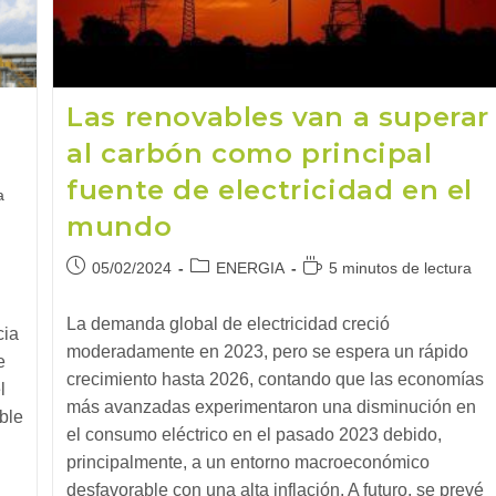
Las renovables van a superar
al carbón como principal
fuente de electricidad en el
a
mundo
Publicación
Categoría
Tiempo
05/02/2024
ENERGIA
5 minutos de lectura
de
de
de
la
la
lectura:
La demanda global de electricidad creció
cia
entrada:
entrada:
moderadamente en 2023, pero se espera un rápido
e
crecimiento hasta 2026, contando que las economías
l
más avanzadas experimentaron una disminución en
ble
el consumo eléctrico en el pasado 2023 debido,
principalmente, a un entorno macroeconómico
desfavorable con una alta inflación. A futuro, se prevé