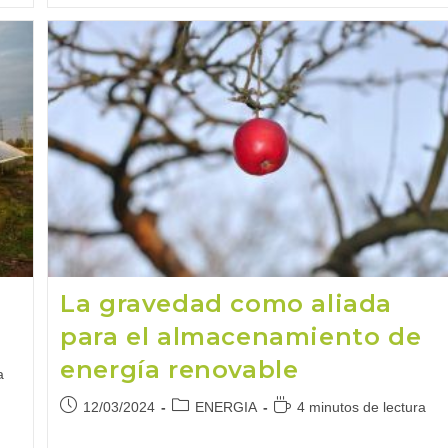
Consejos
Para
Ahorrar
Combustible
Y
Reducir
Emisiones
La gravedad como aliada
para el almacenamiento de
energía renovable
a
Publicación
Categoría
Tiempo
12/03/2024
ENERGIA
4 minutos de lectura
de
de
de
la
la
lectura: