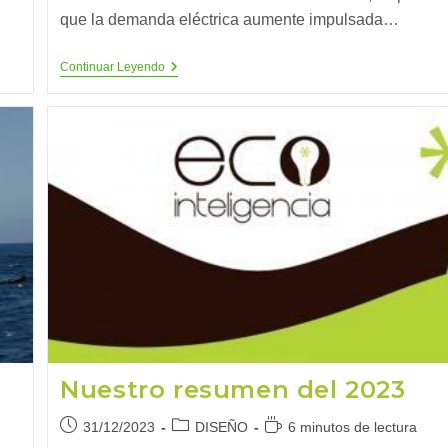
que la demanda eléctrica aumente impulsada…
Las
Continuar Leyendo
Renovables
Van
A
Superar
Al
Carbón
Como
Principal
Fuente
De
Electricidad
En
El
Mundo
Nuestro resumen del 2023
Publicación
Categoría
Tiempo
31/12/2023
DISEÑO
6 minutos de lectura
de
de
de