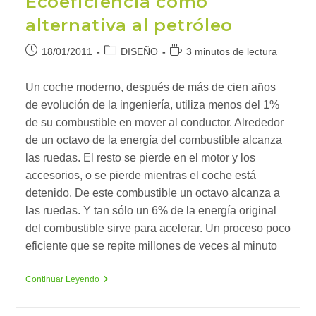
Ecoeficiencia como
alternativa al petróleo
Publicación
Categoría
Tiempo
18/01/2011
DISEÑO
3 minutos de lectura
de
de
de
la
la
lectura:
Un coche moderno, después de más de cien años
entrada:
entrada:
de evolución de la ingeniería, utiliza menos del 1%
de su combustible en mover al conductor. Alrededor
de un octavo de la energía del combustible alcanza
las ruedas. El resto se pierde en el motor y los
accesorios, o se pierde mientras el coche está
detenido. De este combustible un octavo alcanza a
las ruedas. Y tan sólo un 6% de la energía original
del combustible sirve para acelerar. Un proceso poco
eficiente que se repite millones de veces al minuto
Ecoeficiencia
Continuar Leyendo
Como
Alternativa
Al