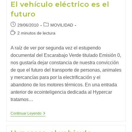
El vehículo eléctrico es el
Petróleo
futuro
Publicación
Categoría
29/06/2010
MOVILIDAD
de
de
Tiempo
2 minutos de lectura
la
la
de
entrada:
entrada:
lectura:
A raíz de ver por segunda vez el estupendo
documental del Escarabajo Verde titulado Emisión 0,
nos gustaría dejar constancia de nuestra convicción
de que el futuro del transporte de personas, animales
y mercancías para por la electrificación y el
abandono de los motores térmicos. En una entrada
anterior de ecointeligencia dedicada al Hypercar
tratamos…
El
Continuar Leyendo
Vehículo
Eléctrico
Es