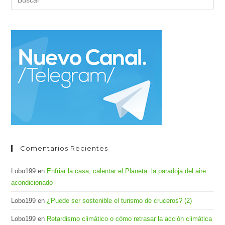
Es
par
cer
el
pan
de
bús
Comentarios Recientes
Lobo199
en
Enfriar la casa, calentar el Planeta: la paradoja del aire
acondicionado
Lobo199
en
¿Puede ser sostenible el turismo de cruceros? (2)
Lobo199
en
Retardismo climático o cómo retrasar la acción climática