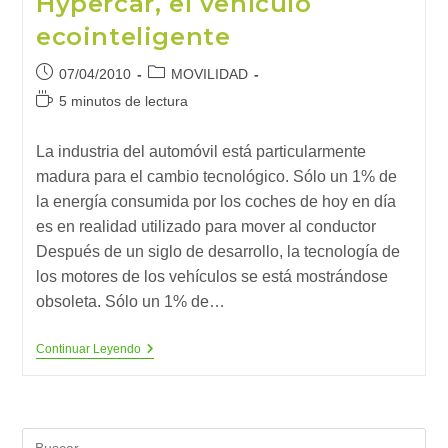
Hypercar, el vehículo
El
Futuro
ecointeligente
Publicación
Categoría
07/04/2010
MOVILIDAD
de
de
Tiempo
5 minutos de lectura
la
la
de
entrada:
entrada:
lectura:
La industria del automóvil está particularmente
madura para el cambio tecnológico. Sólo un 1% de
la energía consumida por los coches de hoy en día
es en realidad utilizado para mover al conductor
Después de un siglo de desarrollo, la tecnología de
los motores de los vehículos se está mostrándose
obsoleta. Sólo un 1% de…
Hypercar,
Continuar Leyendo
El
Vehículo
Ecointeligente
Pul