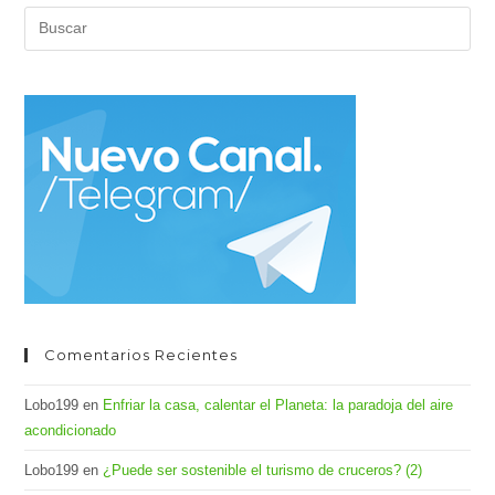
Una
Pul
Cita
Imprescindible?
Es
par
cer
el
pan
de
bús
Comentarios Recientes
Lobo199
en
Enfriar la casa, calentar el Planeta: la paradoja del aire
acondicionado
Lobo199
en
¿Puede ser sostenible el turismo de cruceros? (2)