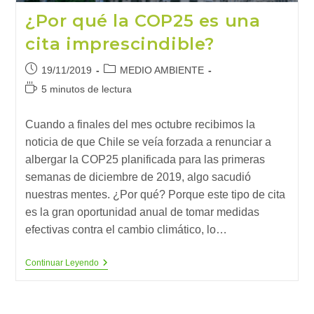
¿Por qué la COP25 es una
cita imprescindible?
Publicación
Categoría
19/11/2019
MEDIO AMBIENTE
de
de
Tiempo
5 minutos de lectura
la
la
de
entrada:
entrada:
lectura:
Cuando a finales del mes octubre recibimos la
noticia de que Chile se veía forzada a renunciar a
albergar la COP25 planificada para las primeras
semanas de diciembre de 2019, algo sacudió
nuestras mentes. ¿Por qué? Porque este tipo de cita
es la gran oportunidad anual de tomar medidas
efectivas contra el cambio climático, lo…
¿Por
Continuar Leyendo
Qué
La
COP25
Es