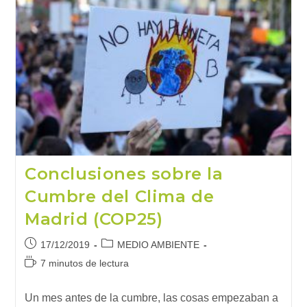
Conclusiones sobre la
Cumbre del Clima de
Madrid (COP25)
Publicación
Categoría
17/12/2019
MEDIO AMBIENTE
de
de
Tiempo
7 minutos de lectura
la
la
de
entrada:
entrada:
lectura:
Un mes antes de la cumbre, las cosas empezaban a