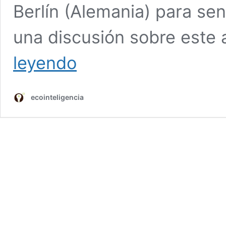
Berlín (Alemania) para se
una discusión sobre este 
¿Sabes
leyendo
qué
es
el
ecointeligencia
Antropoceno?