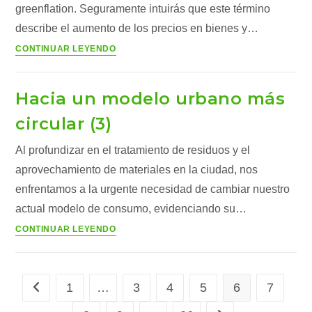
greenflation. Seguramente intuirás que este término
describe el aumento de los precios en bienes y…
Inflación
CONTINUAR LEYENDO
verde,
el
Hacia un modelo urbano más
coste
inesperado
circular (3)
de
Al profundizar en el tratamiento de residuos y el
un
futuro
aprovechamiento de materiales en la ciudad, nos
sostenible
enfrentamos a la urgente necesidad de cambiar nuestro
actual modelo de consumo, evidenciando su…
Hacia
CONTINUAR LEYENDO
un
modelo
urbano
1
…
3
4
5
6
7
Ir a la página anterior
más