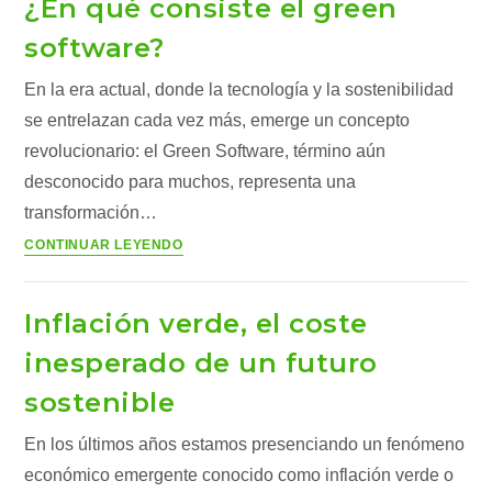
¿En qué consiste el green
el
año
software?
más
En la era actual, donde la tecnología y la sostenibilidad
cálido
se entrelazan cada vez más, emerge un concepto
revolucionario: el Green Software, término aún
desconocido para muchos, representa una
transformación…
¿En
CONTINUAR LEYENDO
qué
consiste
Inflación verde, el coste
el
green
inesperado de un futuro
software?
sostenible
En los últimos años estamos presenciando un fenómeno
económico emergente conocido como inflación verde o