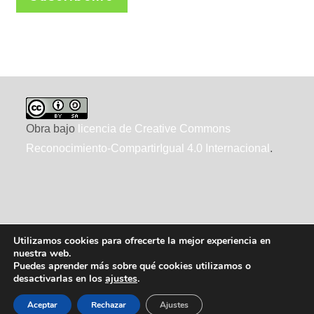
Obra bajo
licencia de Creative Commons
Reconocimiento-CompartirIgual 4.0 Internacional
.
Utilizamos cookies para ofrecerte la mejor experiencia en
nuestra web.
Puedes aprender más sobre qué cookies utilizamos o
desactivarlas en los
ajustes
.
2010-2026 ecointeligencia, realizado por
XTRAD
, usando
WordPress
Aceptar
Rechazar
Ajustes