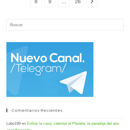
circular
8
9
…
26
Ir a la página siguien
(3)
Pul
Es
par
cer
el
pan
de
bús
Comentarios Recientes
Lobo199
en
Enfriar la casa, calentar el Planeta: la paradoja del aire