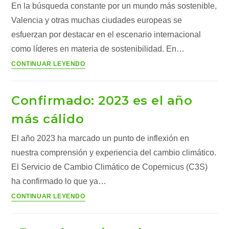
(3)
En la búsqueda constante por un mundo más sostenible,
Valencia y otras muchas ciudades europeas se
esfuerzan por destacar en el escenario internacional
como líderes en materia de sostenibilidad. En…
Valencia
CONTINUAR LEYENDO
2024:
Liderando
Confirmado: 2023 es el año
el
camino
más cálido
hacia
El año 2023 ha marcado un punto de inflexión en
la
sostenibilidad
nuestra comprensión y experiencia del cambio climático.
en
El Servicio de Cambio Climático de Copernicus (C3S)
Europa
ha confirmado lo que ya…
Confirmado:
CONTINUAR LEYENDO
2023
es