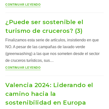
La
CONTINUAR LEYENDO
sostenibilidad
como
¿Puede ser sostenible el
pilar
de
turismo de cruceros? (3)
decisiones
Finalizamos esta serie de artículos, insistiendo en que
estratégicas
NO. A pesar de las campañas de lavado verde
(greenwashing) a las que nos someten desde el sector
de cruceros turísticos, sus…
¿Puede
CONTINUAR LEYENDO
ser
sostenible
Valencia 2024: Liderando el
el
turismo
camino hacia la
de
sostenibilidad en Europa
cruceros?