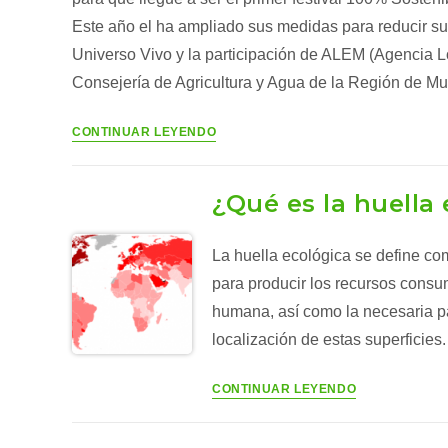
Este año el ha ampliado sus medidas para reducir su 
Universo Vivo y la participación de ALEM (Agencia Lo
Consejería de Agricultura y Agua de la Región de Mu
100%
CONTINUAR LEYENDO
S
O
¿Qué es la huella
S
(tenible)
2011
La huella ecológica se define co
para producir los recursos con
humana, así como la necesaria p
localización de estas superficies.
¿Qué
CONTINUAR LEYENDO
es
la