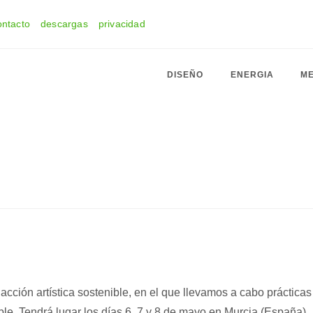
ontacto
descargas
privacidad
DISEÑO
ENERGIA
ME
 acción artística sostenible, en el que llevamos a cabo prácticas
ble. Tendrá lugar los días 6, 7 y 8 de mayo en Murcia (España).