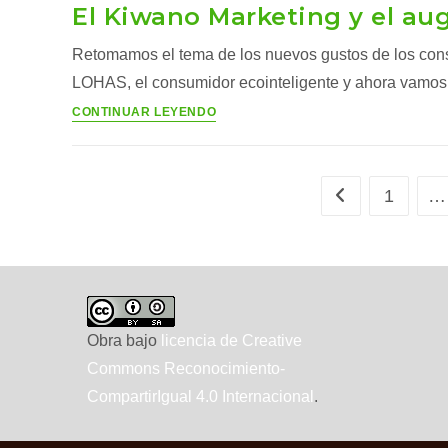
El Kiwano Marketing y el au
Retomamos el tema de los nuevos gustos de los cons
LOHAS, el consumidor ecointeligente y ahora vamos
El
CONTINUAR LEYENDO
Kiwano
Marketing
y
1
…
Ir a la página ant
el
auge
de
las
marcas
ecológicas
Obra bajo
licencia de Creative
Commons Reconocimiento-
CompartirIgual 4.0 Internacional
.