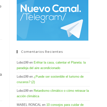
el
e
panel
de
búsqueda.
Comentarios Recientes
Lobo199
en
Enfriar la casa, calentar el Planeta: la
paradoja del aire acondicionado
la
Lobo199
en
¿Puede ser sostenible el turismo de
cruceros? (2)
Lobo199
en
Retardismo climático o cómo retrasar la
acción climática
MABEL RONCAL
en
10 consejos para cuidar de