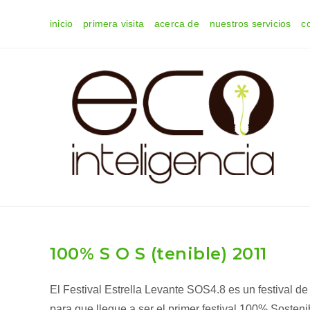
Ir
inicio
primera visita
acerca de
nuestros servicios
c
al
contenido
100% S O S (tenible) 2011
El Festival Estrella Levante SOS4.8 es un festival de
para que llegue a ser el primer festival 100% Sosteni