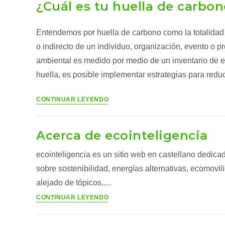
¿Cuál es tu huella de carbon
huella
ecológica?
Entendemos por huella de carbono como la totalidad 
o indirecto de un individuo, organización, evento o p
ambiental es medido por medio de un inventario de e
huella, es posible implementar estrategias para reduc
¿Cuál
CONTINUAR LEYENDO
es
tu
Acerca de ecointeligencia
huella
de
ecointeligencia es un sitio web en castellano dedica
carbono?
sobre sostenibilidad, energías alternativas, ecomovi
alejado de tópicos,…
Acerca
CONTINUAR LEYENDO
de
ecointeligencia